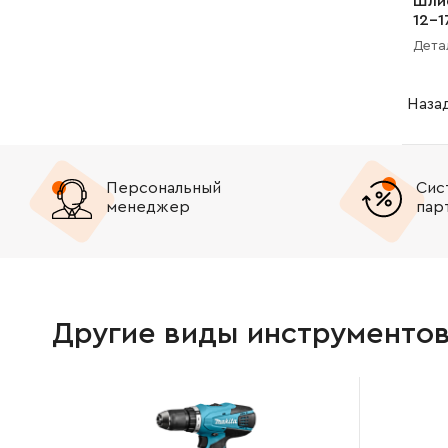
Шли
12-1
Дета
Наза
Персональный
Сис
менеджер
пар
Другие виды инструменто