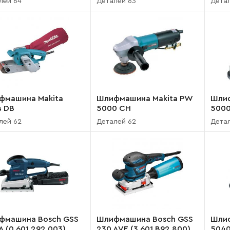
лей 64
Деталей 63
Дета
фмашина Makita
Шлифмашина Makita PW
Шлиф
4 DB
5000 CH
5000
лей 62
Деталей 62
Детал
фмашина Bosch GSS
Шлифмашина Bosch GSS
Шлиф
A (0 601 292 003)
230 AVE (3 601 B92 800)
5040