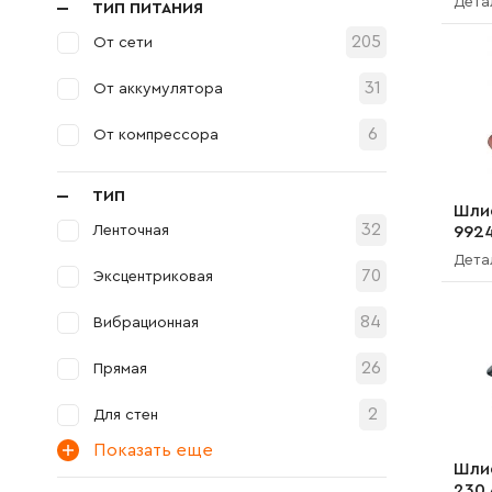
Дета
ТИП ПИТАНИЯ
205
От сети
31
От аккумулятора
6
От компрессора
ТИП
Шли
32
Ленточная
992
Дета
70
Эксцентриковая
84
Вибрационная
26
Прямая
2
Для стен
Показать еще
Шли
230 