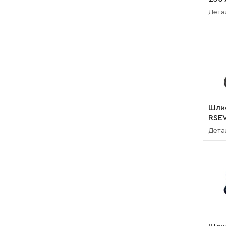
Дета
Шли
RSEV
Дета