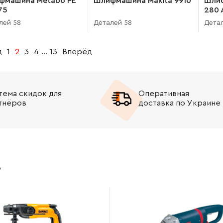
фмашина Metabo PE
Шлифмашина Makita 9910
Шлиф
75
280 
лей 58
Деталей 58
Детал
д
1
2
3
4
...
13
Вперёд
тема скидок для
Оперативная
тнёров
доставка по Украине
в