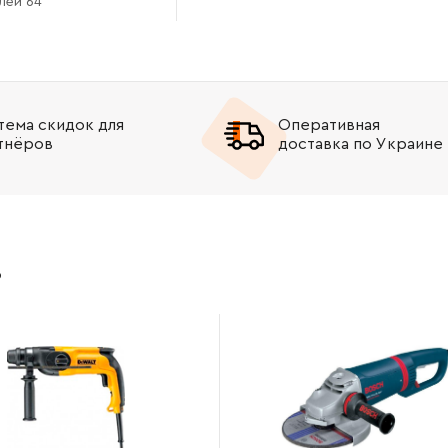
лей 64
тема скидок для
Оперативная
тнёров
доставка по Украине
в