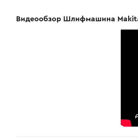
665883-1
Кабель живлення 1,0-2-5,0
851.00 Г
Видеообзор Шлифмашина Makita
682516-3
Захист кабелю гумовий 9.3-85
28.00 Г
687031-2
Фіксуюча панель для кабеля
12.00 Гр
911133-5
Гвинт M4X18
9.00 Грн
251815-0
Установочий гвинт M6x25
54.00 Г
267323-1
Шайба 16
9.00 Грн
231225-7
Пружина стиснення 16
757.00 Г
411594-4
Башмак
19.00 Гр
862386-8
Фірмова табличка з основними характеристиками 99
34.00 Г