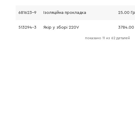
681623-9
Ізоляційна прокладка
25.00 Г
513294-3
Якір у зборі 220V
показано
11
из
62 деталей
241809-3
Вентилятор 75
141.00 Г
211087-9
Шарикопідшипник 6200DDW
151.00 Г
263002-9
Гумовий штифт 4
9.00 Грн
411321-9
Кожух ручки
252.00 
645209-3
Шумоподавлювач
186.00 Г
911158-9
Гвинт M4x30
9.00 Грн
257504-5
Втулка 6
60.00 Г