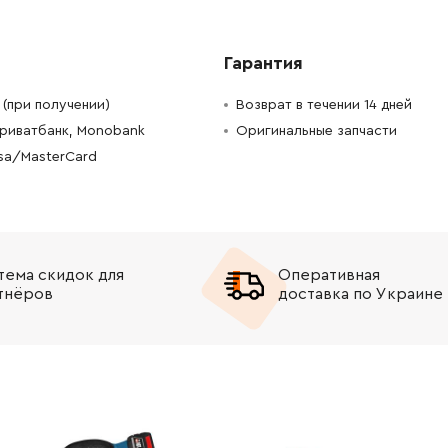
-
+
В корзину
Грн
Гарантия
-
+
В корзину
Грн
(при получении)
Возврат в течении 14 дней
-
+
В корзину
Приватбанк, Monobank
Оригинальные запчасти
isa/MasterCard
-
+
В корзину
н
-
+
В корзину
н
-
+
В корзину
Грн
тема скидок для
Оперативная
тнёров
доставка по Украине
-
+
В корзину
н
-
+
В корзину
н
-
+
В корзину
Грн