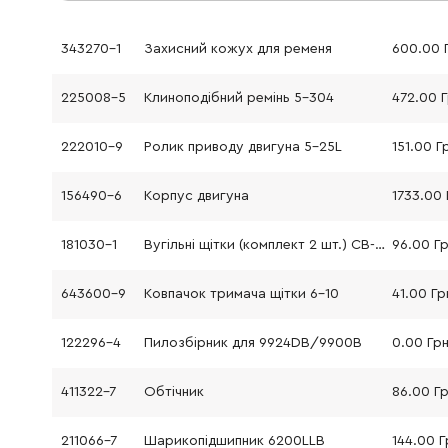
343270-1
Захисний кожух для ременя
600.00 
225008-5
Клиноподібний ремінь 5-304
472.00 
222010-9
Ролик приводу двигуна 5-25L
151.00 Г
156490-6
Корпус двигуна
1733.00 
181030-1
Вугільні щітки (комплект 2 шт.) CB-100
96.00 Г
643600-9
Ковпачок тримача щітки 6-10
41.00 Гр
122296-4
Пилозбірник для 9924DB/9900B
0.00 Гр
411322-7
Обтічник
86.00 Г
211066-7
Шарикопідшипник 6200LLB
144.00 Г