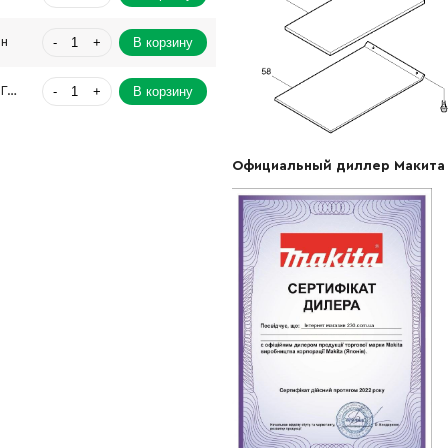
-
+
В корзину
рн
-
+
В корзину
3784.00 Грн
-
+
В корзину
рн
Официальный диллер Макита
-
+
В корзину
рн
-
+
В корзину
-
+
В корзину
Грн
-
+
В корзину
рн
-
+
В корзину
-
+
В корзину
рн