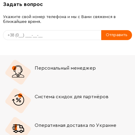
Задать вопрос
-
+
2603490023
26.88 Грн
Нет в наличии
Укажите свой номер телефона и мы с Вами свяжемся в
ближайшее время.
-
+
1619P09645
26.88 Грн
Отправить
-
+
1619P00220
26.88 Грн
-
+
1619P00220
26.88 Грн
Персональный менеджер
-
+
1619P00219
26.88 Грн
-
+
1614643025
26.88 Грн
Система скидок для партнёров
-
+
1619P09722
84.68 Грн
-
+
1613001009
106.18 Грн
Оперативная доставка по Украине