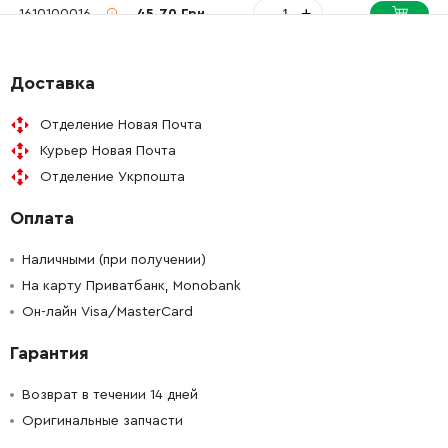
-
+
1610100016
45.70 Грн
-
+
1611016003
61.16 Грн
Доставка
-
+
1610021004
26.88 Грн
Отделение Новая Почта
Курьер Новая Почта
-
+
1610021006
26.88 Грн
Отделение Укрпошта
Оплата
-
+
1613023005
45.70 Грн
Наличными (при получении)
-
+
1610508052
45.70 Грн
На карту Приватбанк, Monobank
Он-лайн Visa/MasterCard
-
+
1614601077
45.70 Грн
Гарантия
-
+
1903230013
61.16 Грн
Возврат в течении 14 дней
Оригинальные запчасти
-
+
1613231030
26.88 Грн