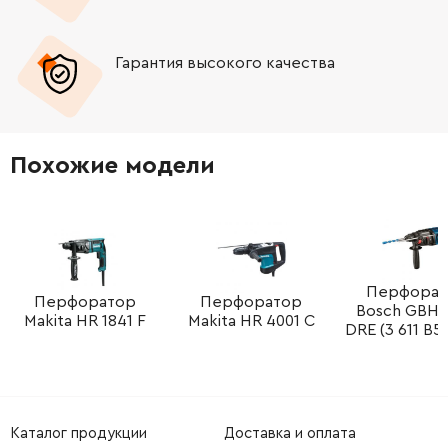
-
+
1619P01777
402.18 Грн
Гарантия высокого качества
-
+
1619P09616
845.38 Грн
-
+
1619P09617
1370.20 Грн
Похожие модели
-
+
160202508X
588.00 Грн
-
+
1619P09619
1370.20 Грн
-
+
1619P09620
1145.76 Грн
Перфорат
Перфоратор
Перфоратор
Bosch GBH 
Makita HR 1841 F
Makita HR 4001 C
DRE (3 611 B5
-
+
16170006EP
0.00 Грн
Нет в наличии
-
+
1619P01776
165.98 Грн
Каталог продукции
Доставка и оплата
-
+
1615430020
667.96 Грн