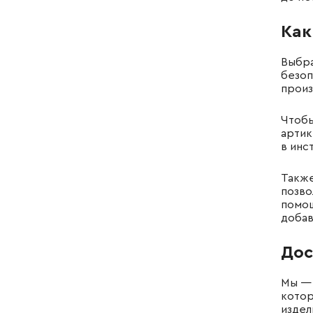
Как
Выбра
безоп
произ
Чтобы
артик
в инс
Также
позво
помощ
добав
Дос
Мы — 
котор
издел