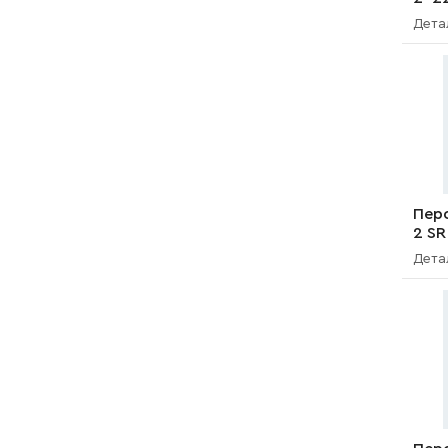
Дета
Пер
2 SR
Дета