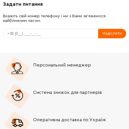
Задати питання
-
+
2603490023
26.88 Грн
Немає в наявності
Вкажіть свій номер телефону і ми з Вами зв'яжемося
найближчим часом.
-
+
1619P09645
26.88 Грн
Надіслати
-
+
1619P00220
26.88 Грн
-
+
1619P00220
26.88 Грн
Персональний менеджер
-
+
1619P00219
26.88 Грн
-
+
1614643025
26.88 Грн
Система знижок для партнерів
-
+
1619P09722
84.68 Грн
-
+
1613001009
106.18 Грн
Оперативна доставка по Україні