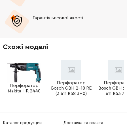
-
+
1619P01777
402.18 Грн
Гарантія високої якості
-
+
1619P09616
845.38 Грн
-
+
1619P09617
1370.20 Грн
Схожі моделі
-
+
160202508X
588.00 Грн
-
+
1619P09619
1370.20 Грн
-
+
1619P09620
1145.76 Грн
Перфоратор
Перфорат
Перфоратор
Bosch GBH 2-18 RE
Bosch GBH 2-
Makita HR 2440
(3 611 B58 3H0)
611 B53 70
-
+
16170006EP
0.00 Грн
Немає в наявності
-
+
1619P01776
165.98 Грн
Каталог продукции
Доставка та оплата
-
+
1615430020
667.96 Грн