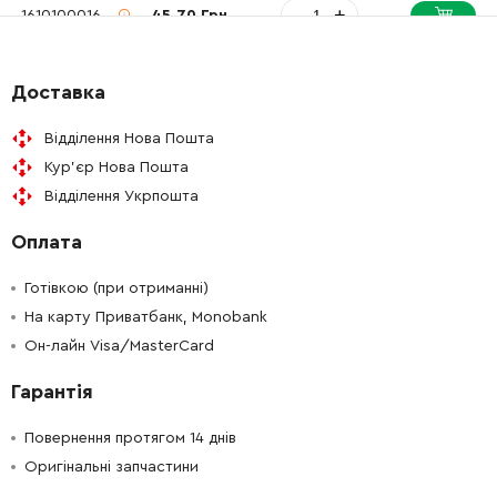
-
+
1610100016
45.70 Грн
-
+
1611016003
61.16 Грн
Доставка
-
+
1610021004
26.88 Грн
Відділення Нова Пошта
Кур'єр Нова Пошта
-
+
1610021006
26.88 Грн
Відділення Укрпошта
Оплата
-
+
1613023005
45.70 Грн
Готівкою (при отриманні)
-
+
1610508052
45.70 Грн
На карту Приватбанк, Monobank
Он-лайн Visa/MasterCard
-
+
1614601077
45.70 Грн
Гарантія
-
+
1903230013
61.16 Грн
Повернення протягом 14 днів
Оригінальні запчастини
-
+
1613231030
26.88 Грн