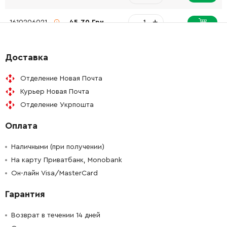
-
+
1610206021
45.70 Грн
-
+
1610390017
150.52 Грн
Доставка
-
+
1610102026
72.58 Грн
Отделение Новая Почта
Курьер Новая Почта
-
+
1610101011
45.70 Грн
Отделение Укрпошта
Оплата
-
+
1610101011
45.70 Грн
Наличными (при получении)
-
+
1610202015
84.68 Грн
На карту Приватбанк, Monobank
Он-лайн Visa/MasterCard
-
+
1611098005
84.68 Грн
Гарантия
-
+
1615820092
72.58 Грн
Возврат в течении 14 дней