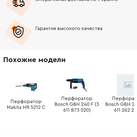
-
+
1610910064
0.00 Грн
Нет в наличии
Гарантия высокого качества
-
+
1610913010
121.64 Грн
-
+
1610905016
292.32 Грн
Похожие модели
-
+
1610283019
221.08 Грн
-
+
1610290029
106.18 Грн
-
+
1610210068
45.70 Грн
Перфоратор
Перфорат
Перфоратор
Bosch GBH 240 F (3
Bosch GBH 24
Makita HR 5212 C
611 B73 020)
611 262 22
-
+
1610210046
61.16 Грн
-
+
1610210106
72.58 Грн