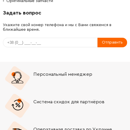
Оригинальные запчасти
-
+
1614651014
45.70 Грн
Задать вопрос
-
+
1614690002
45.70 Грн
Укажите свой номер телефона и мы с Вами свяжемся в
ближайшее время.
-
+
1611016003
61.16 Грн
Отправить
-
+
1612026035
39.03 Грн
-
+
1617000327
2526.04 Грн
Персональный менеджер
-
+
1903230010
26.88 Грн
-
+
1610910073
330.62 Грн
Система скидок для партнёров
-
+
1610910098
106.18 Грн
-
+
1610910074
106.18 Грн
Оперативная доставка по Украине