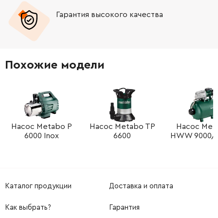
Гарантия высокого качества
-
+
341039610
390.34 Грн
-
+
143195550
39.31 Грн
Похожие модели
-
+
344099860
234.42 Грн
-
+
343436790
164.76 Грн
-
+
Насос Metabo P
Насос Metabo TP
Насос Met
343440740
197.72 Грн
6000 Inox
6600
HWW 9000/1
-
+
341161730
117.86 Грн
-
+
143195540
34.21 Грн
Каталог продукции
Доставка и оплата
-
+
341165180
2405.17 Грн
Как выбрать?
Гарантия