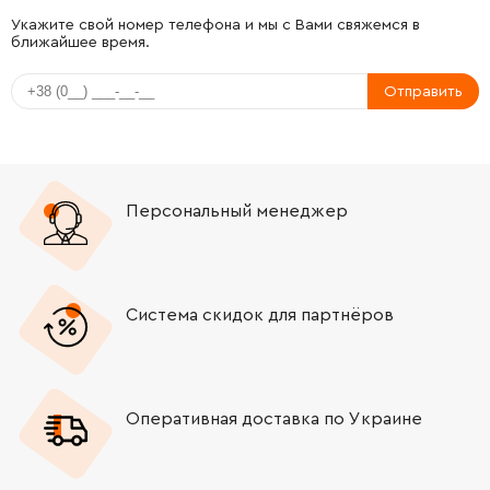
-
+
316060240
390.34 Грн
Укажите свой номер телефона и мы с Вами свяжемся в
ближайшее время.
-
+
344112880
34.21 Грн
Отправить
-
+
344112890
34.21 Грн
-
+
320050840
87.46 Грн
Персональный менеджер
-
+
310011360
1047.97 Грн
-
+
343084650
1438.31 Грн
Система скидок для партнёров
-
+
341161690
34.21 Грн
Оперативная доставка по Украине
-
+
315419040
783.16 Грн
-
+
343435670
34.21 Грн