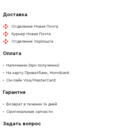
-
+
341722130
34.21 Грн
Доставка
Отделение Новая Почта
-
+
343254890
234.42 Грн
Курьер Новая Почта
Отделение Укрпошта
-
+
341705150
34.21 Грн
Оплата
-
+
343436720
34.21 Грн
Наличными (при получении)
-
+
На карту Приватбанк, Monobank
341722050
34.21 Грн
Он-лайн Visa/MasterCard
-
+
316060360
2561.04 Грн
Гарантия
-
+
316060300
134.35 Грн
Возврат в течении 14 дней
Оригинальные запчасти
-
+
342024010
34.21 Грн
Задать вопрос