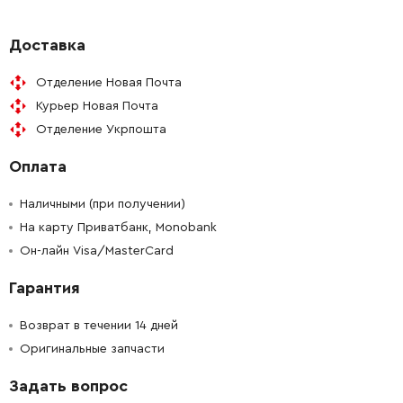
-
+
266270-3
27.00 Грн
Доставка
Отделение Новая Почта
-
+
152761-9
454.00 Грн
Курьер Новая Почта
Отделение Укрпошта
-
+
421763-9
142.00 Грн
Оплата
-
+
196684-1
0.00 Грн
Наличными (при получении)
-
+
На карту Приватбанк, Monobank
961002-0
9.00 Грн
Он-лайн Visa/MasterCard
-
+
227402-7
1681.00 Грн
Гарантия
-
+
211142-7
191.00 Грн
Возврат в течении 14 дней
Оригинальные запчасти
-
+
253084-9
19.00 Грн
Задать вопрос