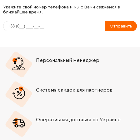
-
+
317359-1
236.00 Грн
Укажите свой номер телефона и мы с Вами свяжемся в
ближайшее время.
-
+
240033-5
230.00 Грн
Отправить
-
+
515223-2
3680.00 Грн
-
+
681656-4
19.00 Грн
Персональный менеджер
-
+
253823-7
19.00 Грн
-
+
210027-4
104.00 Грн
Система скидок для партнёров
-
+
421738-8
91.00 Грн
Оперативная доставка по Украине
-
+
688117-5
82.00 Грн
-
+
259039-2
9.00 Грн