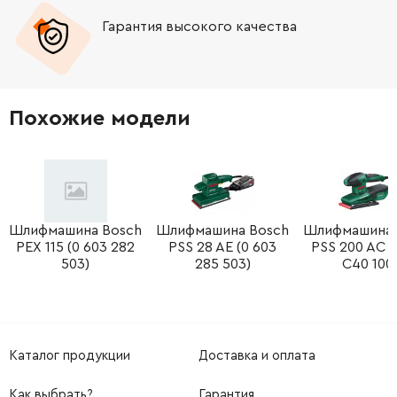
Гарантия высокого качества
-
+
413076-2
52.00 Грн
-
+
344871-8
19.00 Грн
Похожие модели
-
+
417237-6
27.00 Грн
-
+
626533-3
1527.00 Грн
-
+
Шлифмашина Bosch
Шлифмашина Bosch
Шлифмашина 
852515-1
29.00 Грн
PEX 115 (0 603 282
PSS 28 AE (0 603
PSS 200 AC (
503)
285 503)
C40 100
-
+
265995-6
9.00 Грн
-
+
687052-4
19.00 Грн
Каталог продукции
Доставка и оплата
-
+
266256-7
12.00 Грн
Как выбрать?
Гарантия