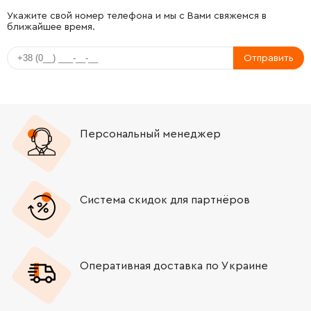
-
+
645190-8
22.00 Грн
Укажите свой номер телефона и мы с Вами свяжемся в
ближайшее время.
-
+
646077-7
82.00 Грн
Отправить
-
+
651282-3
1200.00 Грн
-
+
265995-6
9.00 Грн
Персональный менеджер
-
+
687052-4
19.00 Грн
-
+
682573-1
71.00 Грн
Система скидок для партнёров
-
+
665890-4
872.00 Грн
Оперативная доставка по Украине
-
+
265995-6
9.00 Грн
-
+
187917-5
513.00 Грн