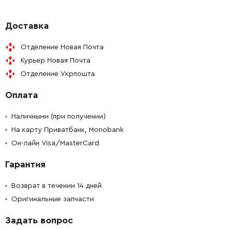
-
+
187958-1
1133.00 Грн
Доставка
Отделение Новая Почта
-
+
191963-2
130.00 Грн
Курьер Новая Почта
Отделение Укрпошта
-
+
643750-0
41.00 Грн
Оплата
-
+
271417-6
65.00 Грн
Наличными (при получении)
-
+
На карту Приватбанк, Monobank
631227-7
2040.00 Грн
Он-лайн Visa/MasterCard
-
+
255058-6
9.00 Грн
Гарантия
-
+
233002-3
19.00 Грн
Возврат в течении 14 дней
Оригинальные запчасти
-
+
187917-5
513.00 Грн
Задать вопрос