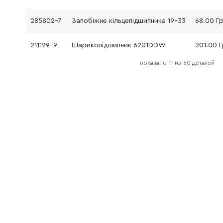
285802-7
Запобіжне кільцепідшипника 19-33
68.00 Г
211129-9
Шарикопідшипник 6201DDW
201.00 
показано
11
из
60 деталей
316849-1
Корпус підшипника нова модель
171.00 Г
257173-2
Кільце 12
15.00 Гр
226467-6
Зубчасте колесо 47
474.00 
211012-0
Шарикоподшипник
114.00 Г
265034-2
Гвинт з потайною голівкою
19.00 Гр
344800-1
Розклинювальний ніж
319.00 Г
416992-7
Кришка корпусу пильного полотна
773.00 