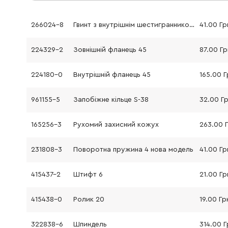
266024-8
Гвинт з внутрішнім шестигранником M6x20
41.00 Гр
224329-2
Зовнішній фланець 45
87.00 Гр
224180-0
Внутрішній фланець 45
165.00 Г
961155-5
Запобіжне кільце S-38
32.00 Г
165256-3
Рухомий захисний кожух
263.00 
231808-3
Поворотна пружина 4 нова модель
41.00 Гр
415437-2
Штифт 6
21.00 Гр
415438-0
Ролик 20
19.00 Гр
322838-6
Шпиндель
314.00 Г