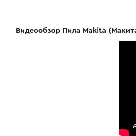
253783-3
Шайба 6
19.00 Гр
922312-0
Гвинт із внутрішнім шестигранником під ключ торцев
19.00 Гр
Видеообзор Пила Makita (Макита
266034-5
Самонарізний гвинт CT 4x16
9.00 Грн
262511-5
Гумова втулка 6
19.00 Гр
252639-7
Барашкова гайка M6
131.00 Г
942151-2
Пружинна шайба 6
5.00 Гр
151635-1
Кожух пильного полотна
1148.00 
344317-4
Фіксатор шпинделя
74.00 Гр
211097-6
Шарикопідшипник 6000LLB
146.00 Г