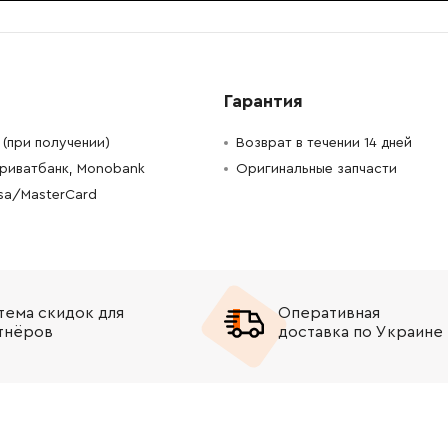
-
+
В корзину
Грн
-
+
В корзину
н
Гарантия
-
+
В корзину
рн
(при получении)
Возврат в течении 14 дней
Приватбанк, Monobank
Оригинальные запчасти
-
+
В корзину
рн
isa/MasterCard
-
+
В корзину
Грн
-
+
В корзину
н
тема скидок для
Оперативная
-
+
В корзину
Грн
тнёров
доставка по Украине
-
+
В корзину
Грн
-
+
В корзину
н