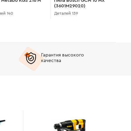
 Metabo KGS 216 M
Пила Bosch GCM 10 MX
(3601M29020)
ей 140
Деталей 139
Гарантия высокого
качества