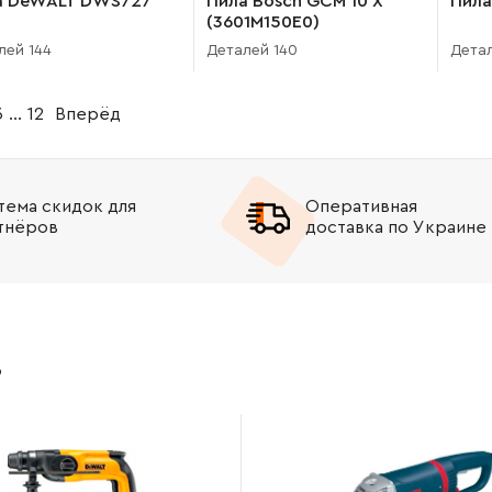
а DeWALT DWS727
Пила Bosch GCM 10 X
Пила
(3601M150E0)
лей 144
Деталей 140
Детал
3
...
12
Вперёд
тема скидок для
Оперативная
тнёров
доставка по Украине
в