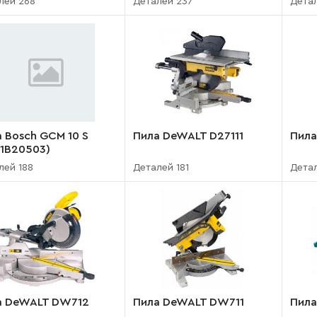
лей 268
Деталей 237
Детал
 Bosch GCM 10 S
Пила DeWALT D27111
Пил
01B20503)
лей 188
Деталей 181
Детал
а DeWALT DW712
Пила DeWALT DW711
Пила