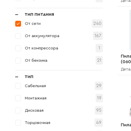
Дета
ТИП ПИТАНИЯ
240
От сети
167
От аккумулятора
1
От компрессора
Пила
21
От бензина
(06
Дета
ТИП
29
Сабельная
19
Монтажная
95
Дисковая
49
Торцовочная
Пил