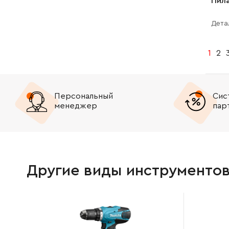
Пил
Дета
1
2
Персональный
Сис
менеджер
пар
Другие виды инструменто