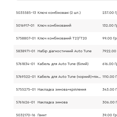
5035585-13
Ключі комбіновані (2 шт.)
237.00 
5016917-01
Ключ комбінований
132.00 Г
5758807-01
Ключ комбінований T27/T20
99.00 Г
5838971-01
Набір діагностичний Auto Tune
5761834-01
Кабель для Auto Tune (білий)
616.00 Г
5769522-01
Кабель для Auto Tune (чорний)+пінцет
1110.00 
5755275-01
Накладка зимова+кріплення
343.00 
5761626-01
Накладка зимова
306.00 
5032170-16
Гвинт
39.00 Г