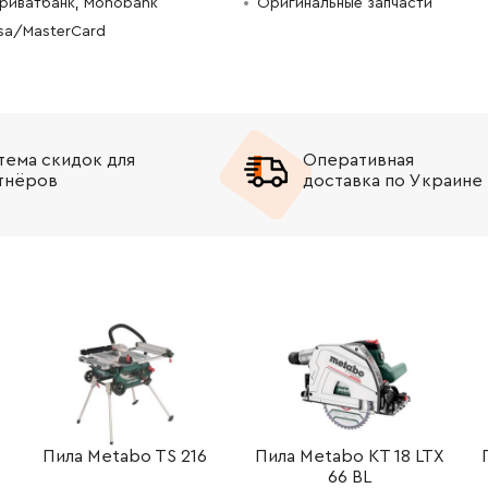
Приватбанк, Monobank
Оригинальные запчасти
isa/MasterCard
-
+
В корзину
Грн
-
+
В корзину
рн
-
+
В корзину
рн
тема скидок для
Оперативная
тнёров
доставка по Украине
-
+
В корзину
рн
-
+
В корзину
 Грн
-
+
В корзину
Грн
-
+
В корзину
рн
-
+
В корзину
Грн
Пила Metabo TS 216
Пила Metabo KT 18 LTX
-
+
В корзину
рн
66 BL