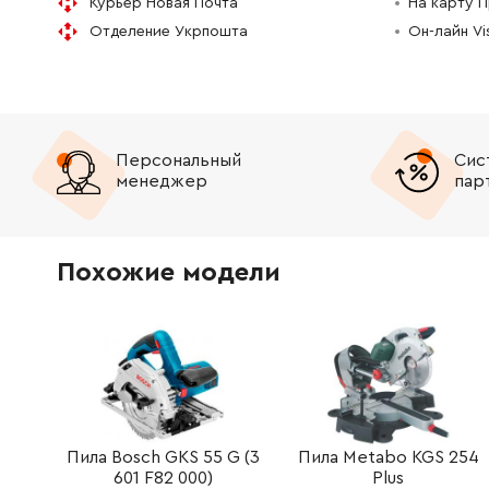
Курьер Новая Почта
На карту 
Отделение Укрпошта
Он-лайн V
5039227-01
Упор зубчастий
649.00 
5258874-02
Гвинт
32.00 Г
5258249-02
Гвинт M5x20 T27
53.00 Г
Персональный
Сис
менеджер
пар
5032200-01
Гайка
32.00 Г
5782007-01
Бак паливний
3981.00
Похожие модели
5011529-01
Сапун паливного бака
397.00 
5372084-01
Запобіжник газу
181.00 Г
5761628-02
Трос газу
623.00 
Пила Bosch GKS 55 G (3
Пила Metabo KGS 254
5440999-01
Пружина курка
93.00 Г
601 F82 000)
Plus