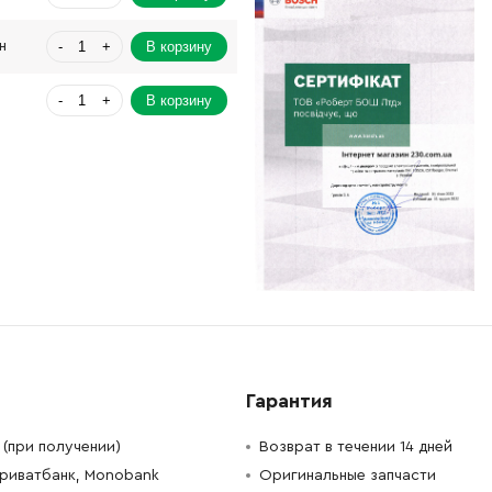
-
+
В корзину
н
-
+
В корзину
-
+
В корзину
н
-
+
В корзину
н
-
+
В корзину
Грн
-
+
В корзину
рн
-
+
В корзину
н
Гарантия
-
+
В корзину
Грн
(при получении)
Возврат в течении 14 дней
Приватбанк, Monobank
Оригинальные запчасти
-
+
н
Нет в наличии