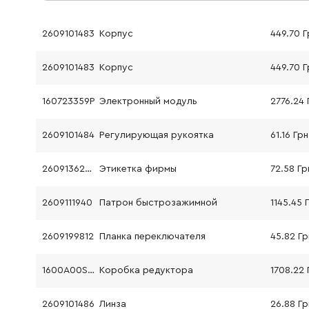
2609101483
Корпус
449.70 Г
2609101483
Корпус
449.70 Г
160723359P
Электронный модуль
2776.24 
2609101484
Регулирующая рукоятка
61.16 Грн
2609136298
Этикетка фирмы
72.58 Гр
2609111940
Патрон быстрозажимной
1145.45 
2609199812
Планка переключателя
45.82 Гр
1600A00S4H
Коробка редуктора
1708.22 
2609101486
Линза
26.88 Гр