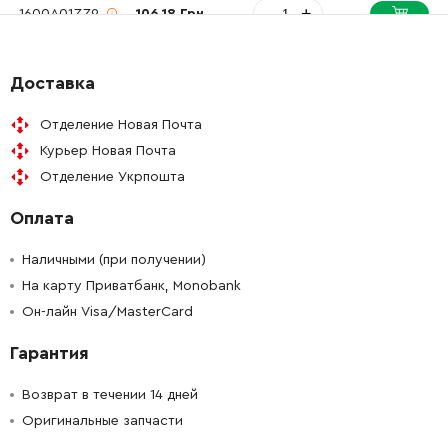
-
+
1600A01ZZ9
106.18 Грн
-
+
2609111584
106.18 Грн
Доставка
-
+
2609110834
45.70 Грн
Отделение Новая Почта
Курьер Новая Почта
Отделение Укрпошта
Оплата
Наличными (при получении)
На карту Приватбанк, Monobank
Он-лайн Visa/MasterCard
Гарантия
Возврат в течении 14 дней
Оригинальные запчасти