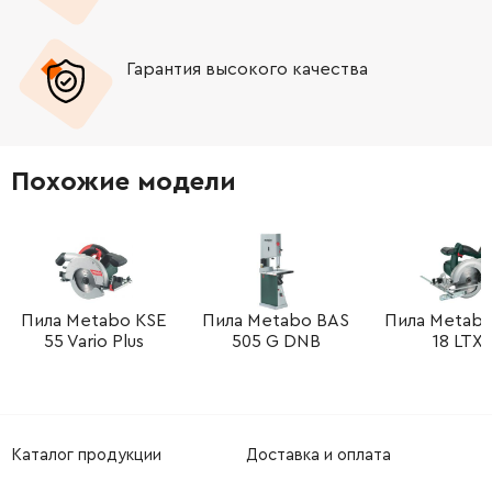
-
+
2917780157
26.88 Грн
Гарантия высокого качества
-
+
2916011894
26.88 Грн
-
+
2610997470
25.20 Грн
Похожие модели
-
+
2610997461
0.00 Грн
Нет в наличии
-
+
1604611035
25.20 Грн
-
+
1619P14306
106.18 Грн
Пила Metabo KSE
Пила Metabo BAS
Пила Metab
55 Vario Plus
505 G DNB
18 LTX
-
+
2608005036
252.68 Грн
-
+
1608005008
84.68 Грн
Каталог продукции
Доставка и оплата
-
+
2607225027
4765.16 Грн