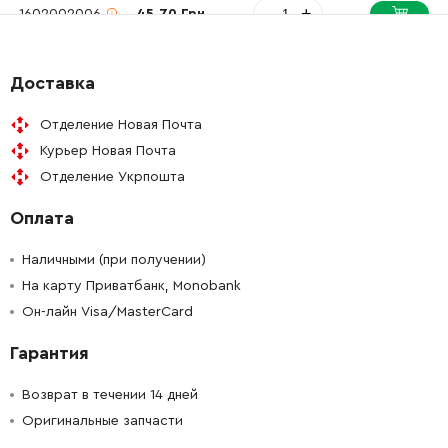
-
+
1602002006
45.70 Грн
-
+
1600102024
61.16 Грн
Доставка
-
+
1604650018
72.58 Грн
Отделение Новая Почта
Курьер Новая Почта
-
+
1605703133
165.98 Грн
Отделение Укрпошта
Оплата
-
+
1605703108
84.68 Грн
Наличными (при получении)
-
+
1603414007
45.70 Грн
На карту Приватбанк, Monobank
Он-лайн Visa/MasterCard
-
+
2610364015
106.18 Грн
Гарантия
-
+
1603339006
57.33 Грн
Возврат в течении 14 дней
Оригинальные запчасти
-
+
2914491409
0.00 Грн
Нет в наличии