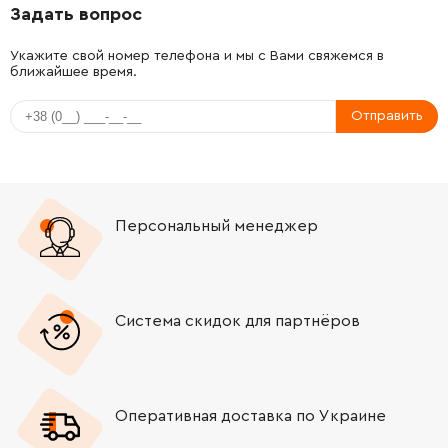
Задать вопрос
-
+
2603490022
26.88 Грн
Укажите свой номер телефона и мы с Вами свяжемся в
ближайшее время.
-
+
2603490022
26.88 Грн
Отправить
-
+
2603490022
26.88 Грн
-
+
2603490022
26.88 Грн
Персональный менеджер
-
+
2603490017
61.16 Грн
-
+
1603414010
45.70 Грн
Система скидок для партнёров
-
+
2910281201
26.88 Грн
-
+
2910281201
26.88 Грн
Оперативная доставка по Украине