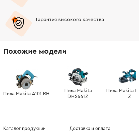
-
+
1619P01320
252.68 Грн
Гарантия высокого качества
-
+
1619P01072
274.05 Грн
-
+
1603414007
45.70 Грн
Похожие модели
Пила Makita
Пила Makita D
Пила Makita 4101 RH
DHS661Z
Z
Каталог продукции
Доставка и оплата