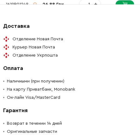
-
+
1619P01248
26.88 Грн
-
+
1619P01248
26.88 Грн
Доставка
-
+
1619P01249
26.88 Грн
Отделение Новая Почта
Курьер Новая Почта
-
+
1619P01249
26.88 Грн
Отделение Укрпошта
Оплата
-
+
1619P01253
25.20 Грн
Наличными (при получении)
-
+
1619P01253
25.20 Грн
На карту Приватбанк, Monobank
Он-лайн Visa/MasterCard
-
+
1619P01254
25.20 Грн
Гарантия
-
+
1619P01254
25.20 Грн
Возврат в течении 14 дней
Оригинальные запчасти
-
+
1619P01260
189.50 Грн