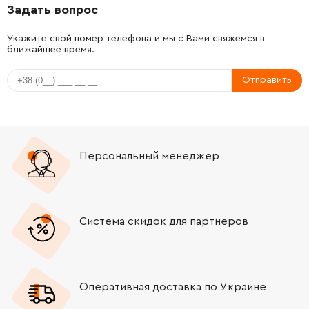
Задать вопрос
-
+
1619P01262
0.00 Грн
Нет в наличии
Укажите свой номер телефона и мы с Вами свяжемся в
ближайшее время.
-
+
1619P01263
45.70 Грн
Отправить
-
+
1619P01267
25.20 Грн
-
+
1619P01268
26.88 Грн
Персональный менеджер
-
+
1619P01103
72.58 Грн
-
+
1619P01076
26.88 Грн
Система скидок для партнёров
-
+
1619P01077
26.88 Грн
-
+
1619P01320
252.68 Грн
Оперативная доставка по Украине