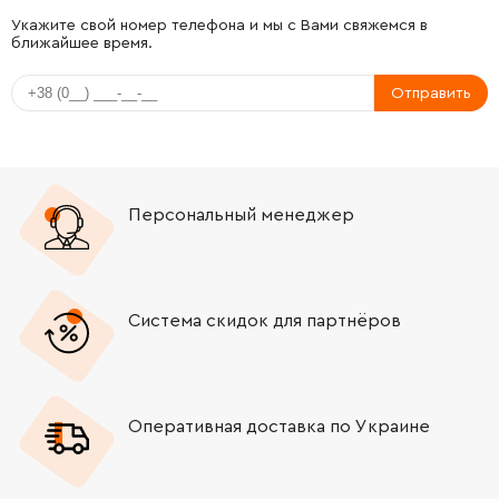
-
+
2600030025
72.58 Грн
Укажите свой номер телефона и мы с Вами свяжемся в
ближайшее время.
-
+
2603490023
26.88 Грн
Нет в наличии
Отправить
-
+
2603490027
26.88 Грн
-
+
2603490027
26.88 Грн
Персональный менеджер
-
+
2601016093
121.64 Грн
-
+
2605730061
588.00 Грн
Система скидок для партнёров
-
+
2605510296
106.18 Грн
Оперативная доставка по Украине
-
+
2607990068
330.62 Грн
-
+
1607000386
719.52 Грн