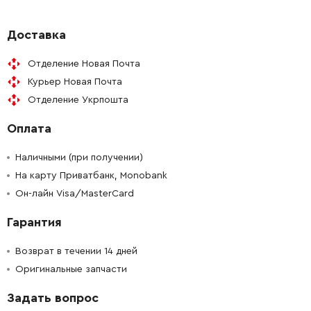
-
+
2601322045
45.70 Грн
Доставка
Отделение Новая Почта
-
+
2605500206
292.32 Грн
Курьер Новая Почта
Отделение Укрпошта
-
+
2603101060
121.64 Грн
Оплата
-
+
2604448270
45.70 Грн
Наличными (при получении)
-
+
На карту Приватбанк, Monobank
2604448365
61.16 Грн
Он-лайн Visa/MasterCard
-
+
2603410051
26.88 Грн
Гарантия
-
+
2604690060
26.88 Грн
Возврат в течении 14 дней
Оригинальные запчасти
-
+
1607233384
1145.76 Грн
Задать вопрос