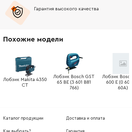
Гарантия высокого качества
-
+
2604320918
372.28 Грн
-
+
2604320918
372.28 Грн
Похожие модели
-
+
1607233406
2294.88 Грн
-
+
2605806871
3733.64 Грн
-
+
Лобзик Bosch GST
Лобзик Bosc
2602098024
189.50 Грн
Лобзик Makita 4350
65 BE (3 601 B81
600 E (0 601
CT
766)
60A)
-
+
2601321909
1370.20 Грн
-
+
2601098121
588.00 Грн
Каталог продукции
Доставка и оплата
-
+
2602026909
72.58 Грн
Как выбрать?
Гарантия