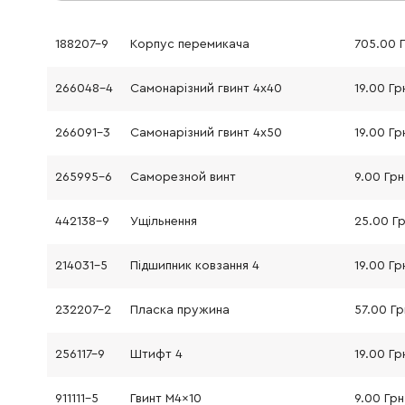
188207-9
Корпус перемикача
705.00 
266048-4
Самонарізний гвинт 4x40
19.00 Гр
266091-3
Самонарізний гвинт 4x50
19.00 Гр
265995-6
Саморезной винт
9.00 Грн
442138-9
Ущільнення
25.00 Г
214031-5
Підшипник ковзання 4
19.00 Гр
232207-2
Пласка пружина
57.00 Гр
256117-9
Штифт 4
19.00 Гр
911111-5
Гвинт M4x10
9.00 Грн