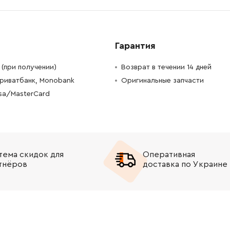
-
+
В корзину
н
-
+
В корзину
рн
Гарантия
-
+
В корзину
рн
(при получении)
Возврат в течении 14 дней
Приватбанк, Monobank
Оригинальные запчасти
-
+
В корзину
н
isa/MasterCard
-
+
В корзину
рн
-
+
В корзину
н
тема скидок для
Оперативная
тнёров
доставка по Украине
-
+
В корзину
рн
-
+
В корзину
н
-
+
В корзину
Грн