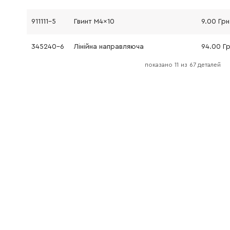
911111-5
Гвинт M4x10
9.00 Грн
345240-6
Лінійна направляюча
94.00 Г
показано
11
из
67 деталей
345240-6
Лінійна направляюча
94.00 Г
253313-0
Шайба 14, серія 4340Т, нова модель
9.00 Грн
689070-8
Теплоотвод
121.00 Г
911006-2
Винт M3x8
9.00 Грн
232152-1
Пласка пружина
52.00 Г
419613-0
Кнопка відключення
116.00 Г
650584-4
Перемикач BJV140/180RF
1969.00 