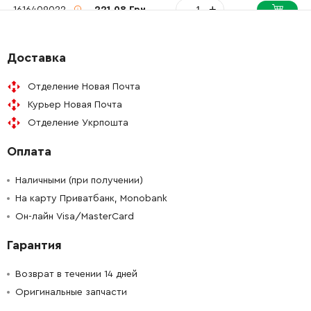
-
+
1616409022
221.08 Грн
-
+
1613123004
372.28 Грн
Доставка
-
+
3604618008
61.16 Грн
Отделение Новая Почта
Курьер Новая Почта
-
+
1610390043
45.70 Грн
Отделение Укрпошта
Оплата
-
+
2916560010
45.70 Грн
Наличными (при получении)
-
+
2916560010
45.70 Грн
На карту Приватбанк, Monobank
Он-лайн Visa/MasterCard
-
+
2916560010
45.70 Грн
Гарантия
-
+
2916560010
45.70 Грн
Возврат в течении 14 дней
Оригинальные запчасти
-
+
1610250010
165.98 Грн