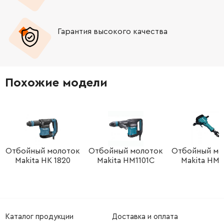
-
+
1614601032
45.70 Грн
Гарантия высокого качества
-
+
1610283031
121.64 Грн
-
+
1610283037
292.32 Грн
Похожие модели
-
+
1610210183
61.16 Грн
-
+
1611014002
106.18 Грн
-
+
1610210159
84.68 Грн
Отбойный молоток
Отбойный молоток
Отбойный мо
Makita HK 1820
Makita HM1101C
Makita HM 
-
+
1610190050
84.68 Грн
-
+
1600290058
150.52 Грн
Каталог продукции
Доставка и оплата
-
+
1614618002
84.68 Грн