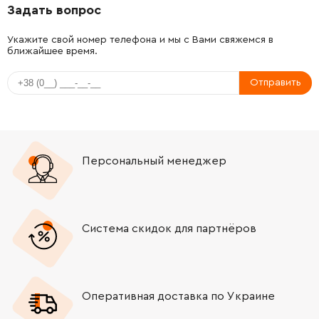
Задать вопрос
-
+
1611329020
72.58 Грн
Укажите свой номер телефона и мы с Вами свяжемся в
ближайшее время.
-
+
1610508039
165.98 Грн
Отправить
-
+
1610499057
511.40 Грн
-
+
1614615004
72.58 Грн
Персональный менеджер
-
+
1610522014
221.08 Грн
-
+
1610202023
252.68 Грн
Система скидок для партнёров
-
+
1610210105
121.64 Грн
-
+
1610210181
61.16 Грн
Оперативная доставка по Украине