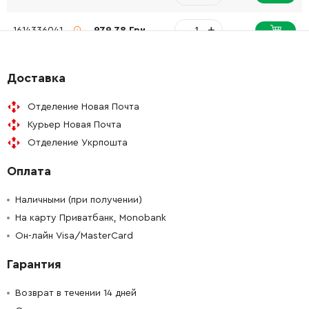
-
+
1614336041
979.78 Грн
-
+
1615500303
292.32 Грн
Доставка
-
+
1610102054
106.18 Грн
Отделение Новая Почта
Курьер Новая Почта
-
+
1618710073
979.78 Грн
Отделение Укрпошта
Оплата
-
+
1610099004
84.68 Грн
Наличными (при получении)
-
+
1600A01BG3
1518.04 Грн
На карту Приватбанк, Monobank
Он-лайн Visa/MasterCard
-
+
16055002CZ
0.00 Грн
Нет в наличии
Гарантия
-
+
1615132078
0.00 Грн
Нет в наличии
Возврат в течении 14 дней