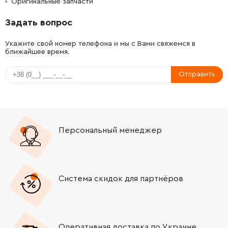
Оригинальные запчасти
-
+
1615132079
330.62 Грн
Задать вопрос
-
+
160202507H
330.62 Грн
Укажите свой номер телефона и мы с Вами свяжемся в
ближайшее время.
-
+
160202507H
330.62 Грн
Отправить
-
+
1618040074
141.12 Грн
-
+
1618040074
141.12 Грн
Персональный менеджер
-
+
1613490002
121.64 Грн
-
+
1613490002
121.64 Грн
Система скидок для партнёров
-
+
1611316019
121.64 Грн
-
+
1611316019
121.64 Грн
Оперативная доставка по Украине