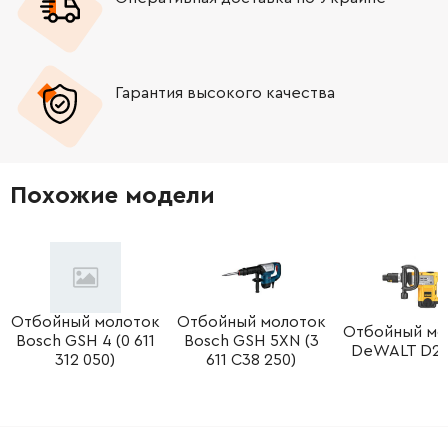
-
+
1610210173
61.16 Грн
Гарантия высокого качества
-
+
1610210095
72.58 Грн
-
+
1613300008
72.58 Грн
Похожие модели
-
+
1613435009
45.70 Грн
-
+
1610311017
189.50 Грн
-
+
2603490022
26.88 Грн
Отбойный молоток
Отбойный молоток
Отбойный мо
Bosch GSH 4 (0 611
Bosch GSH 5XN (3
DeWALT D25
312 050)
611 C38 250)
-
+
1611015050
292.32 Грн
-
+
1611015050
292.32 Грн