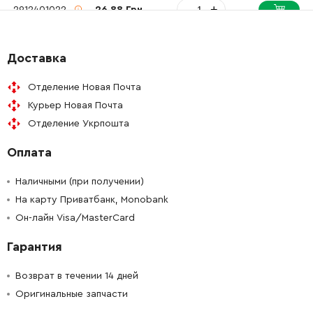
-
+
2912401022
26.88 Грн
-
+
2912401022
26.88 Грн
Доставка
-
+
2912401019
26.88 Грн
Отделение Новая Почта
Курьер Новая Почта
-
+
2912401019
26.88 Грн
Отделение Укрпошта
Оплата
-
+
2603410001
45.70 Грн
Наличными (при получении)
-
+
1610283019
221.08 Грн
На карту Приватбанк, Monobank
Он-лайн Visa/MasterCard
-
+
3601119137
106.18 Грн
Гарантия
-
+
1608571069
845.38 Грн
Возврат в течении 14 дней
Оригинальные запчасти
-
+
1614010091
2368.17 Грн