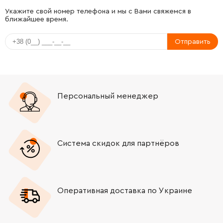
-
+
325792-3
62.00 Грн
Укажите свой номер телефона и мы с Вами свяжемся в
ближайшее время.
-
+
234149-6
25.00 Грн
Отправить
-
+
325793-1
139.00 Грн
-
+
213073-6
31.00 Грн
Персональный менеджер
-
+
233979-2
9.00 Грн
-
+
325784-2
139.00 Грн
Система скидок для партнёров
-
+
213258-4
67.00 Грн
Оперативная доставка по Украине
-
+
310345-1
382.00 Грн
-
+
346036-8
19.00 Грн