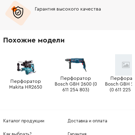
Гарантия высокого качества
-
+
324215-8
65.00 Грн
-
+
234098-7
9.00 Грн
Похожие модели
-
+
257336-0
9.00 Грн
-
+
253186-1
19.00 Грн
-
+
Перфоратор
Перфорат
233360-7
9.00 Грн
Перфоратор
Bosch GBH 2600 (0
Bosch GBH 2
Makita HR2650
611 254 803)
(0 611 225 
-
+
346831-6
27.00 Грн
-
+
326448-1
252.00 Грн
Каталог продукции
Доставка и оплата
-
+
227359-2
613.00 Грн
Как выбрать?
Гарантия