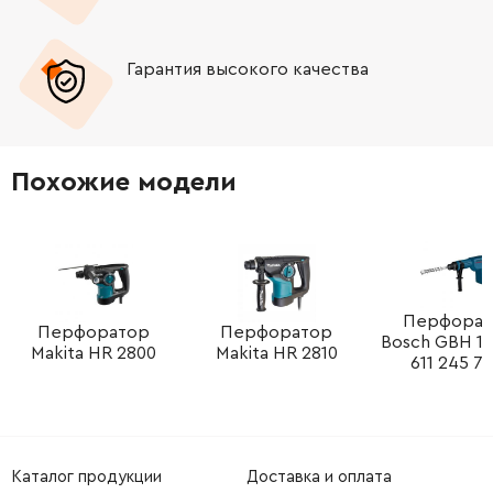
-
+
1610913029
121.64 Грн
Гарантия высокого качества
-
+
1610101008
0.00 Грн
Нет в наличии
-
+
2912401036
0.00 Грн
Нет в наличии
Похожие модели
-
+
2912311166
26.88 Грн
-
+
2910211037
45.70 Грн
-
+
2912401037
26.88 Грн
Перфорат
Перфоратор
Перфоратор
Bosch GBH 11
Makita HR 2800
Makita HR 2810
611 245 70
-
+
1611110673
84.68 Грн
-
+
2914551117
45.70 Грн
Каталог продукции
Доставка и оплата
-
+
2910211236
26.88 Грн