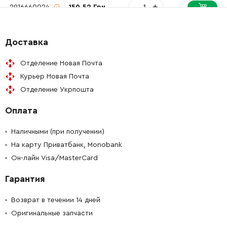
-
+
2916660024
150.52 Грн
-
+
1611329011
189.50 Грн
Доставка
-
+
1611329011
189.50 Грн
Отделение Новая Почта
Курьер Новая Почта
-
+
1610210094
84.68 Грн
Отделение Укрпошта
Оплата
-
+
1610210095
72.58 Грн
Наличными (при получении)
-
+
1610210100
106.18 Грн
На карту Приватбанк, Monobank
Он-лайн Visa/MasterCard
-
+
1610210093
26.88 Грн
Гарантия
-
+
1610210096
84.68 Грн
Возврат в течении 14 дней
Оригинальные запчасти
-
+
1610210096
84.68 Грн