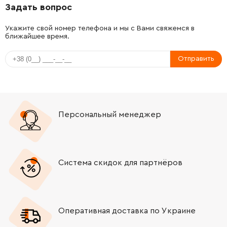
Задать вопрос
-
+
1610210116
84.68 Грн
Укажите свой номер телефона и мы с Вами свяжемся в
ближайшее время.
-
+
1900210103
84.68 Грн
Отправить
-
+
1610283028
165.98 Грн
-
+
1610210081
106.18 Грн
Персональный менеджер
-
+
1610210090
0.00 Грн
Нет в наличии
-
+
1610116004
45.70 Грн
Система скидок для партнёров
-
+
1610119008
45.70 Грн
-
+
1610913011
189.50 Грн
Оперативная доставка по Украине