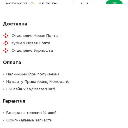
-
+
1603414007
45.70 Грн
-
+
1600910019
72.58 Грн
Доставка
-
+
1600305001
26.88 Грн
Отделение Новая Почта
Курьер Новая Почта
-
+
1600309012
26.88 Грн
Отделение Укрпошта
Оплата
-
+
1600025013
72.58 Грн
Наличными (при получении)
-
+
1603339006
57.33 Грн
На карту Приватбанк, Monobank
Он-лайн Visa/MasterCard
-
+
2910281207
25.20 Грн
Гарантия
-
+
2610364015
106.18 Грн
Возврат в течении 14 дней
Оригинальные запчасти
-
+
1600290016
72.58 Грн