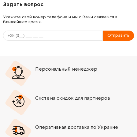
Задать вопрос
-
+
1604477005
72.58 Грн
Укажите свой номер телефона и мы с Вами свяжемся в
ближайшее время.
-
+
1603435022
25.20 Грн
Отправить
-
+
3600210124
84.68 Грн
-
+
1601110470
26.88 Грн
Персональный менеджер
-
+
1607014129
0.00 Грн
Нет в наличии
-
+
1607000231
588.00 Грн
Система скидок для партнёров
-
+
1607000386
719.52 Грн
-
+
160111A3H3
72.58 Грн
Оперативная доставка по Украине