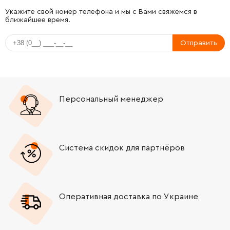
-
+
JM23100098
28.00 Грн
Укажите свой номер телефона и мы с Вами свяжемся в
ближайшее время.
-
+
JM23100124
265.00 Грн
Отправить
-
+
JM23100124
265.00 Грн
-
+
JM23100144
0.00 Грн
Нет в наличии
Персональный менеджер
-
+
JM23100110
28.00 Грн
-
+
JM23100107
99.00 Грн
Система скидок для партнёров
-
+
JM23100108
49.00 Грн
Оперативная доставка по Украине
-
+
JM23100109
49.00 Грн
-
+
JM23100350
1022.00 Грн