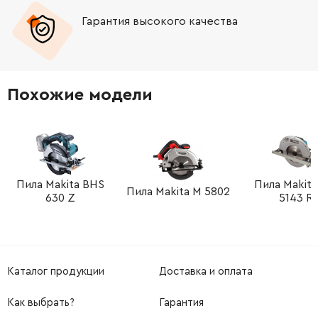
Гарантия высокого качества
-
+
JM23100102
34.00 Грн
-
+
JM23100103
9.00 Грн
Похожие модели
-
+
JM23100106
42.00 Грн
-
+
JM23100112
42.00 Грн
-
+
Пила Makita BHS
Пила Makit
JM23100113
42.00 Грн
Пила Makita M 5802
630 Z
5143 R
-
+
JM23100153
93.00 Грн
-
+
JM23100076
15.00 Грн
Каталог продукции
Доставка и оплата
-
+
JM23100390
1106.00 Грн
Как выбрать?
Гарантия