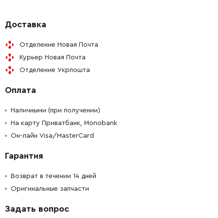
-
+
JM23100149
9.00 Грн
Доставка
Отделение Новая Почта
-
+
JM23100071
15.00 Грн
Курьер Новая Почта
Отделение Укрпошта
-
+
JM23100098
28.00 Грн
Оплата
-
+
JM23100099
139.00 Грн
Наличными (при получении)
-
+
На карту Приватбанк, Monobank
JM23100115
37.00 Грн
Он-лайн Visa/MasterCard
-
+
JM23100122
42.00 Грн
Гарантия
-
+
JM23100148
42.00 Грн
Возврат в течении 14 дней
Оригинальные запчасти
-
+
JM23100071
15.00 Грн
Задать вопрос