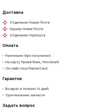
-
+
141118730
34.21 Грн
Доставка
Отделение Новая Почта
-
+
343435740
390.34 Грн
Курьер Новая Почта
Отделение Укрпошта
-
+
316056340
134.35 Грн
Оплата
-
+
343435780
69.72 Грн
Наличными (при получении)
-
+
На карту Приватбанк, Monobank
343436260
34.21 Грн
Он-лайн Visa/MasterCard
-
+
141150020
34.21 Грн
Гарантия
-
+
141124470
34.21 Грн
Возврат в течении 14 дней
Оригинальные запчасти
-
+
141124470
34.21 Грн
Задать вопрос