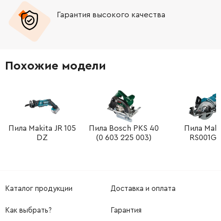
Гарантия высокого качества
-
+
316056230
1438.31 Грн
-
+
316056710
69.72 Грн
Похожие модели
-
+
316061470
3857.41 Грн
-
+
316061470
3857.41 Грн
-
+
Пила Makita JR 105
Пила Bosch PKS 40
Пила Maki
344113040
34.21 Грн
DZ
(0 603 225 003)
RS001G
-
+
338063070
34.21 Грн
-
+
143115730
69.72 Грн
Каталог продукции
Доставка и оплата
-
+
143115700
69.72 Грн
Как выбрать?
Гарантия