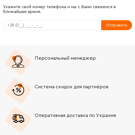
-
+
141123410
34.21 Грн
Укажите свой номер телефона и мы с Вами свяжемся в
ближайшее время.
-
+
141123840
34.21 Грн
Отправить
-
+
141150350
34.21 Грн
-
+
343441120
34.21 Грн
Персональный менеджер
-
+
141150350
34.21 Грн
-
+
141123410
34.21 Грн
Система скидок для партнёров
-
+
141150010
34.21 Грн
Оперативная доставка по Украине
-
+
316057450
34.21 Грн
-
+
343441090
34.21 Грн