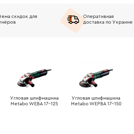
-
+
В корзину
рн
тема скидок для
Оперативная
тнёров
доставка по Украине
-
+
В корзину
рн
-
+
В корзину
рн
-
+
В корзину
н
-
+
В корзину
н
-
+
В корзину
н
-
+
В корзину
рн
Угловая шлифмашина
Угловая шлифмашина
Metabo WEBA 17-125
Metabo WEPBA 17-150
-
+
В корзину
н
-
+
В корзину
н