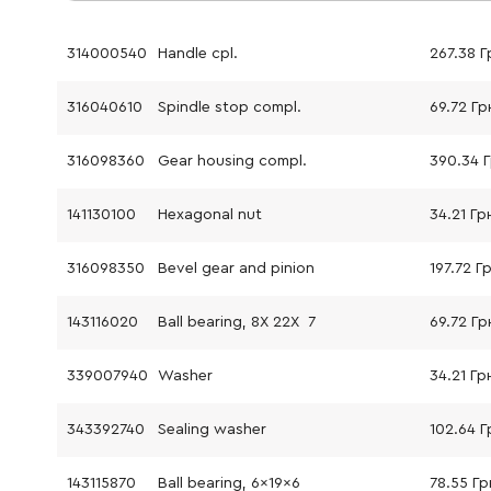
314000540
Handle cpl.
267.38 Г
316040610
Spindle stop compl.
69.72 Гр
316098360
Gear housing compl.
390.34 
141130100
Hexagonal nut
34.21 Гр
316098350
Bevel gear and pinion
197.72 Г
143116020
Ball bearing, 8X 22X 7
69.72 Гр
339007940
Washer
34.21 Гр
343392740
Sealing washer
102.64 Г
143115870
Ball bearing, 6x19x6
78.55 Гр