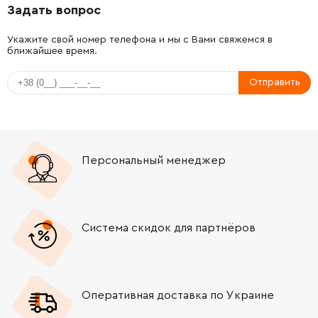
Задать вопрос
-
+
316034200
2874.06 Грн
Укажите свой номер телефона и мы с Вами свяжемся в
ближайшее время.
-
+
316034200
2874.06 Грн
Отправить
-
+
341147570
69.72 Грн
-
+
342002970
69.72 Грн
Персональный менеджер
-
+
316034200
2874.06 Грн
-
+
344096320
51.95 Грн
Система скидок для партнёров
-
+
343377450
665.29 Грн
-
+
343377460
267.38 Грн
Оперативная доставка по Украине