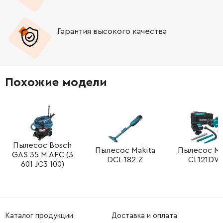
-
+
343378310
34.21 Грн
Гарантия высокого качества
-
+
344498760
906.05 Грн
-
+
339131680
39.31 Грн
Похожие модели
-
+
338042500
0.00 Грн
-
+
343072340
3200.95 Грн
-
+
339131680
39.31 Грн
Пылесос Bosch
Пылесос Makita
Пылесос Ma
GAS 35 M AFC (3
DCL 182 Z
CL121DW
601 JC3 100)
-
+
344093420
39.31 Грн
-
+
339131320
34.21 Грн
Каталог продукции
Доставка и оплата
-
+
342001850
39.31 Грн