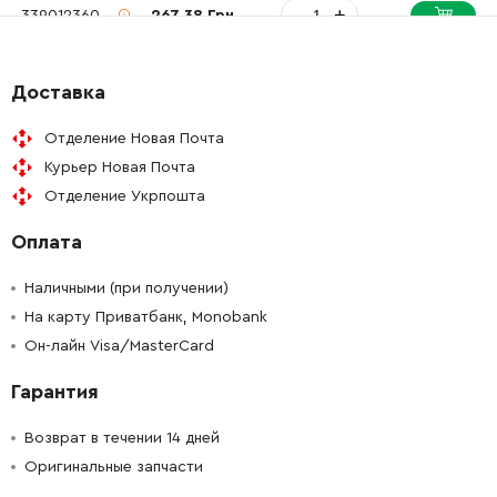
-
+
339012360
267.38 Грн
-
+
339012360
267.38 Грн
Доставка
-
+
339012360
267.38 Грн
Отделение Новая Почта
Курьер Новая Почта
-
+
339012360
267.38 Грн
Отделение Укрпошта
Оплата
-
+
141120130
39.31 Грн
Наличными (при получении)
-
+
141120130
39.31 Грн
На карту Приватбанк, Monobank
Он-лайн Visa/MasterCard
-
+
342002960
51.95 Грн
Гарантия
-
+
343377410
594.34 Грн
Возврат в течении 14 дней
Оригинальные запчасти
-
+
316034200
2874.06 Грн