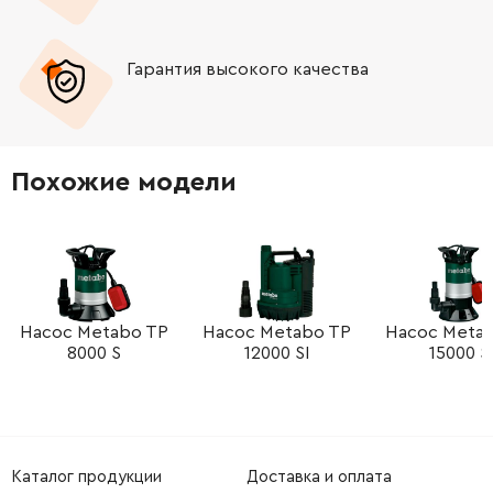
-
+
343440740
197.72 Грн
Гарантия высокого качества
-
+
341161730
117.86 Грн
-
+
143195540
34.21 Грн
Похожие модели
-
+
344099940
69.72 Грн
-
+
341722090
34.21 Грн
-
+
341722090
34.21 Грн
Насос Metabo TP
Насос Metabo TP
Насос Meta
8000 S
12000 SI
15000 S
-
+
341722090
34.21 Грн
-
+
341165230
297.79 Грн
Каталог продукции
Доставка и оплата
-
+
344099930
34.21 Грн