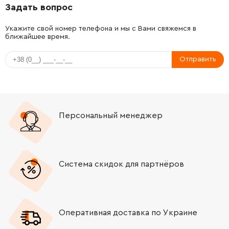
Задать вопрос
-
+
343410750
234.42 Грн
Укажите свой номер телефона и мы с Вами свяжемся в
ближайшее время.
-
+
341161690
34.21 Грн
Отправить
-
+
315419040
783.16 Грн
-
+
343435670
34.21 Грн
Персональный менеджер
-
+
341039610
390.34 Грн
-
+
143195550
39.31 Грн
Система скидок для партнёров
-
+
344099860
234.42 Грн
-
+
343436790
164.76 Грн
Оперативная доставка по Украине