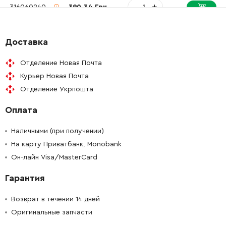
-
+
316060240
390.34 Грн
-
+
316060300
134.35 Грн
Доставка
-
+
342024010
34.21 Грн
Отделение Новая Почта
Курьер Новая Почта
-
+
341722130
34.21 Грн
Отделение Укрпошта
Оплата
-
+
344530010
329.51 Грн
Наличными (при получении)
-
+
344112920
234.42 Грн
На карту Приватбанк, Monobank
Он-лайн Visa/MasterCard
-
+
344112890
34.21 Грн
Гарантия
-
+
320050840
87.46 Грн
Возврат в течении 14 дней
Оригинальные запчасти
-
+
310011370
1047.97 Грн