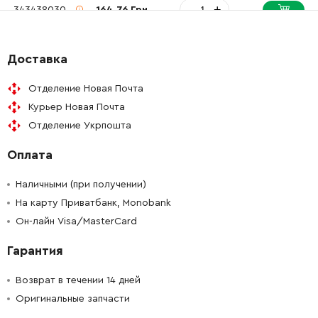
-
+
343438030
164.76 Грн
-
+
141117060
39.31 Грн
Доставка
-
+
341006420
51.95 Грн
Отделение Новая Почта
Курьер Новая Почта
-
+
339133070
51.95 Грн
Отделение Укрпошта
Оплата
-
+
344101830
34.21 Грн
Наличными (при получении)
-
+
344095920
34.21 Грн
На карту Приватбанк, Monobank
Он-лайн Visa/MasterCard
-
+
341604850
594.34 Грн
Гарантия
-
+
143115790
87.46 Грн
Возврат в течении 14 дней
Оригинальные запчасти
-
+
341055650
87.46 Грн