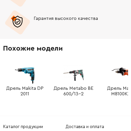
-
+
338067890
34.21 Грн
Гарантия высокого качества
-
+
316064610
2405.17 Грн
-
+
316064590
783.16 Грн
Похожие модели
-
+
316064750
1047.97 Грн
-
+
344130930
783.16 Грн
-
+
344130800
453.65 Грн
Дрель Makita DP
Дрель Metabo BE
Дрель Mak
2011
600/13-2
M8100KX
-
+
344130800
453.65 Грн
-
+
344130560
783.16 Грн
Каталог продукции
Доставка и оплата
-
+
344131030
329.51 Грн