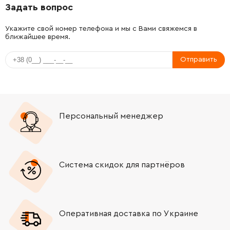
Задать вопрос
-
+
141181680
34.21 Грн
Укажите свой номер телефона и мы с Вами свяжемся в
ближайшее время.
-
+
141156600
34.21 Грн
Отправить
-
+
340004410
134.35 Грн
-
+
316062600
39.31 Грн
Персональный менеджер
-
+
141155810
34.21 Грн
-
+
141122480
34.21 Грн
Система скидок для партнёров
-
+
341520230
34.21 Грн
-
+
341701940
39.31 Грн
Оперативная доставка по Украине