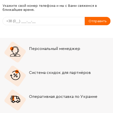
-
+
141118840
34.21 Грн
Укажите свой номер телефона и мы с Вами свяжемся в
ближайшее время.
-
+
341520230
34.21 Грн
Отправить
-
+
341701940
39.31 Грн
-
+
338067770
34.21 Грн
Персональный менеджер
-
+
316064620
1170.94 Грн
-
+
316064590
783.16 Грн
Система скидок для партнёров
-
+
316064560
1047.97 Грн
Оперативная доставка по Украине
-
+
344130800
453.65 Грн
-
+
344130560
783.16 Грн