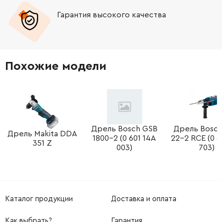
Гарантия высокого качества
-
+
344130930
783.16 Грн
-
+
344131030
329.51 Грн
Похожие модели
-
+
344130800
453.65 Грн
Дрель Bosch GSB
Дрель Bosc
Дрель Makita DDA
1800-2 (0 601 14A
22-2 RCE (0 6
351 Z
003)
703)
Каталог продукции
Доставка и оплата
Как выбрать?
Гарантия