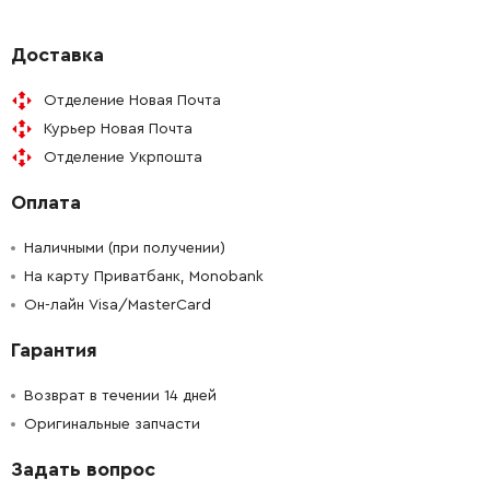
-
+
143115790
87.46 Грн
Доставка
Отделение Новая Почта
-
+
341055650
87.46 Грн
Курьер Новая Почта
Отделение Укрпошта
-
+
141181680
34.21 Грн
Оплата
-
+
340004410
134.35 Грн
Наличными (при получении)
-
+
На карту Приватбанк, Monobank
341540230
34.21 Грн
Он-лайн Visa/MasterCard
-
+
316062600
39.31 Грн
Гарантия
-
+
141155810
34.21 Грн
Возврат в течении 14 дней
Оригинальные запчасти
-
+
316063490
197.72 Грн
Задать вопрос