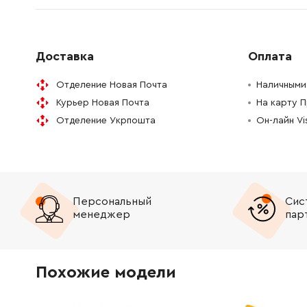
327760-2
Запчастини / Spare parts
199.00 Г
251221-9
Гвинт M6
30.00 Г
Доставка
Оплата
Отделение Новая Почта
Наличными 
256511-5
Штифт 6-7 MT581
9.00 Грн
Курьер Новая Почта
На карту 
252014-7
Шестигранна гайка M6-10
19.00 Гр
Отделение Укрпошта
Он-лайн V
257953-6
Стопорне кільце E-12 5008MG
19.00 Гр
256511-5
Штифт 6-7 MT581
9.00 Грн
Персональный
Сис
менеджер
пар
941202-8
Пласка шайба 8
9.00 Грн
941202-8
Пласка шайба 8
9.00 Грн
Похожие модели
183S55-5
Запчастини / Spare parts
1793.00 