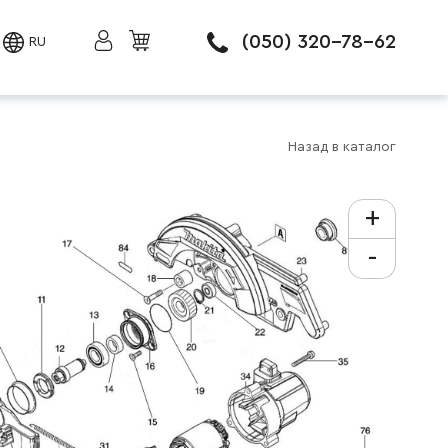
(050) 320-78-62
RU
Назад в каталог
+
-