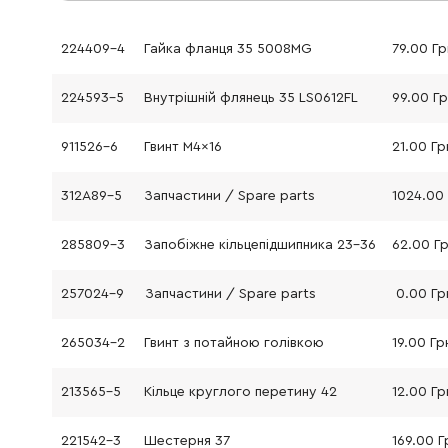
224409-4
Гайка фланця 35 5008MG
79.00 Гр
224593-5
Внутрішній флянець 35 LS0612FL
99.00 Г
911526-6
Гвинт M4x16
21.00 Гр
312A89-5
Запчастини / Spare parts
285809-3
Запобіжне кільцепідшипника 23-36
62.00 Г
257024-9
Запчастини / Spare parts
0.00 Гр
265034-2
Гвинт з потайною голівкою
19.00 Гр
213565-5
Кільце круглого перетину 42
12.00 Гр
221542-3
Шестерня 37
169.00 Г