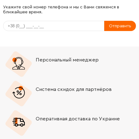
-
+
912117-6
9.00 Грн
Укажите свой номер телефона и мы с Вами свяжемся в
ближайшее время.
-
+
140441-9
214.00 Грн
Отправить
-
+
266427-6
19.00 Грн
Персональный менеджер
Система скидок для партнёров
Оперативная доставка по Украине