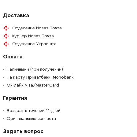
-
+
324873-0
28.00 Грн
Доставка
Отделение Новая Почта
-
+
267239-0
5.00 Грн
Курьер Новая Почта
Отделение Укрпошта
-
+
451930-2
131.00 Грн
Оплата
-
+
213315-8
19.00 Грн
Наличными (при получении)
-
+
На карту Приватбанк, Monobank
451929-7
538.00 Грн
Он-лайн Visa/MasterCard
-
+
213656-2
19.00 Грн
Гарантия
-
+
211228-7
164.00 Грн
Возврат в течении 14 дней
Оригинальные запчасти
-
+
318622-5
185.00 Грн
Задать вопрос