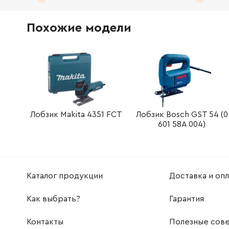
912107-9
Винт с потайной головкой M4x8
9.00 Грн
Похожие модели
344685-5
Комплект затискачів
49.00 Г
922128-3
Винт с внутренним шестигранником
12.00 Гр
266351-3
Саморезной винт
5.00 Гр
Лобзик Makita 4351 FCT
Лобзик Bosch GST 54 (0
601 58A 004)
Каталог продукции
Доставка и опл
Как выбрать?
Гарантия
Контакты
Полезные сов