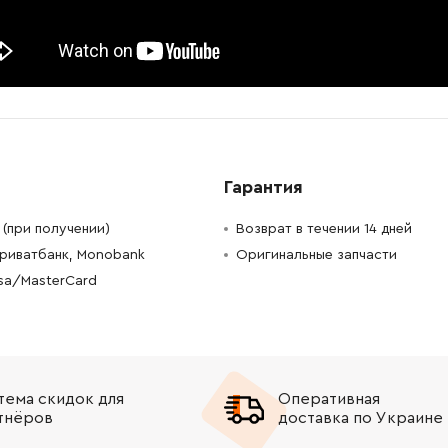
-
+
В корзину
н
-
+
В корзину
-
+
В корзину
н
-
+
В корзину
Грн
Гарантия
-
+
В корзину
рн
(при получении)
Возврат в течении 14 дней
Приватбанк, Monobank
Оригинальные запчасти
-
+
В корзину
н
isa/MasterCard
-
+
В корзину
н
-
+
В корзину
Грн
тема скидок для
Оперативная
тнёров
доставка по Украине
-
+
В корзину
рн