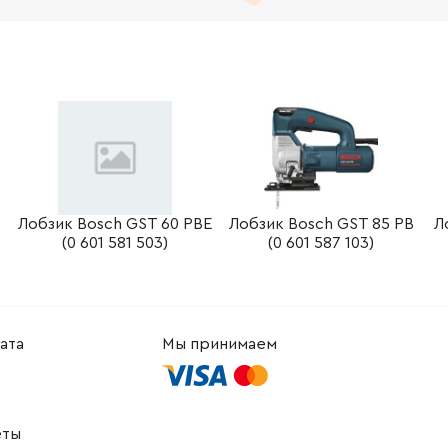
-
+
В корзину
-
+
В корзину
рн
-
+
В корзину
н
-
+
В корзину
н
Лобзик Bosch GST 60 PBE
Лобзик Bosch GST 85 PB
Л
(0 601 581 503)
(0 601 587 103)
ата
Мы принимаем
еты