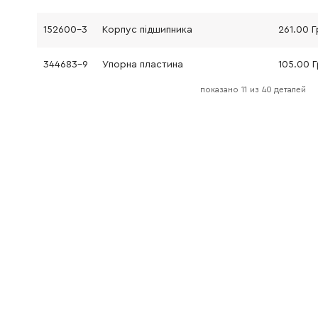
152600-3
Корпус підшипника
261.00 Г
344683-9
Упорна пластина
105.00 
показано
11
из
40 деталей
344614-8
Перекидна пластина
287.00 
256254-9
Штифт 3
19.00 Гр
153260-4
Зубчасте колесо
453.00 
213038-8
Кільце круглого перетину 5
19.00 Гр
313082-6
Направляюча повзуна
41.00 Гр
213038-8
Кільце круглого перетину 5
19.00 Гр
344613-0
Повзун
330.00 