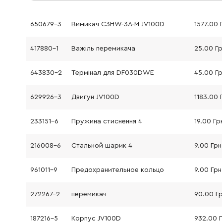
650679-3
Вимикач C3HW-3A-M JV100D
1577.00 
417880-1
Важіль перемикача
25.00 Г
643830-2
Термінал для DF030DWE
45.00 Г
629926-3
Двигун JV100D
1183.00 
233151-6
Пружина стиснення 4
19.00 Гр
216008-6
Стальной шарик 4
9.00 Грн
961011-9
Предохранительное кольцо
9.00 Грн
272267-2
перемикач
90.00 Г
187216-5
Корпус JV100D
932.00 