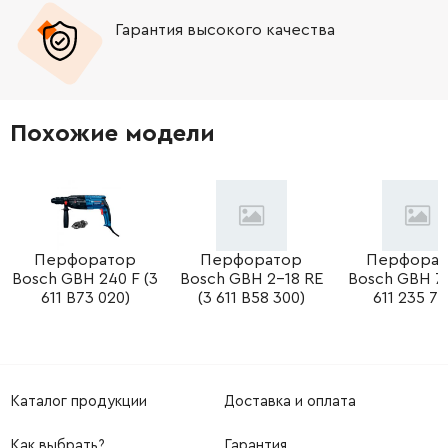
Гарантия высокого качества
-
+
267234-0
19.00 Грн
-
+
211032-4
58.00 Грн
Похожие модели
-
+
324212-4
57.00 Грн
-
+
213725-9
35.00 Грн
-
+
Перфоратор
Перфоратор
Перфорат
153687-8
779.00 Грн
Bosch GBH 240 F (3
Bosch GBH 2-18 RE
Bosch GBH 7 
611 B73 020)
(3 611 B58 300)
611 235 70
-
+
213380-7
52.00 Грн
-
+
210060-6
153.00 Грн
Каталог продукции
Доставка и оплата
-
+
267231-6
19.00 Грн
Как выбрать?
Гарантия