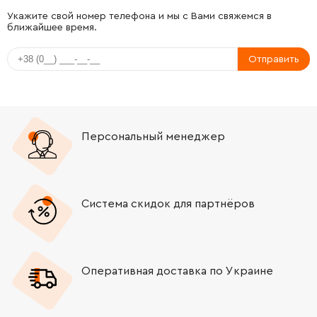
-
+
211012-0
114.00 Грн
Укажите свой номер телефона и мы с Вами свяжемся в
ближайшее время.
-
+
961003-8
9.00 Грн
Отправить
-
+
233343-7
19.00 Грн
-
+
331993-3
278.00 Грн
Персональный менеджер
-
+
324248-3
538.00 Грн
-
+
219014-0
644.00 Грн
Система скидок для партнёров
-
+
226550-9
196.00 Грн
Оперативная доставка по Украине
-
+
266273-7
19.00 Грн
-
+
345179-3
21.00 Грн