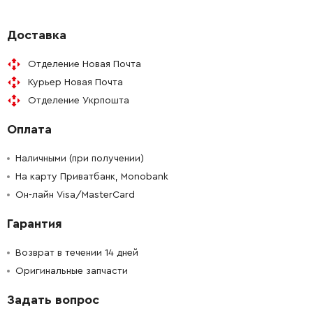
-
+
213073-6
31.00 Грн
Доставка
Отделение Новая Почта
-
+
233917-4
10.00 Грн
Курьер Новая Почта
Отделение Укрпошта
-
+
324214-0
104.00 Грн
Оплата
-
+
213227-5
41.00 Грн
Наличными (при получении)
-
+
На карту Приватбанк, Monobank
331632-5
1545.00 Грн
Он-лайн Visa/MasterCard
-
+
267104-3
21.00 Грн
Гарантия
-
+
324215-8
65.00 Грн
Возврат в течении 14 дней
Оригинальные запчасти
-
+
267104-3
21.00 Грн
Задать вопрос