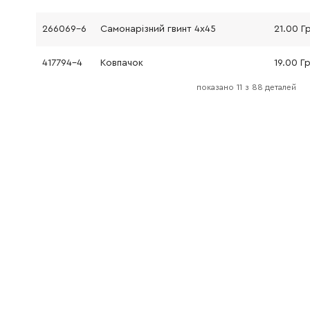
266069-6
Самонарізний гвинт 4x45
21.00 Г
417794-4
Ковпачок
19.00 Г
показано
11
з
88 деталей
162229-7
Важіль перемикача
64.00 Г
213278-8
Кільце круглого перетину
19.00 Г
183441-6
Корпус редуктора
727.00 
153290-5
Голчатий роликопідшипник
198.00 
233918-2
Пружинна шайба 28
9.00 Гр
267228-5
Шайба 30
39.00 Г
233328-3
Пружина стиснення 31
41.00 Г