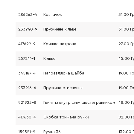
286263-4
Ковпачок
31.00 Г
233940-9
Пружинне кільце
31.00 Г
417629-9
Кришка патрона
27.00 Г
257241-1
Кільце
45.00 Г
345187-4
Направляюча шайба
19.00 Г
233916-6
Пружина стиснення
19.00 Г
921923-8
Гвинт із внутрішнім шестигранником
48.00 Г
417630-4
Скобка тримача ручки
82.00 Г
152521-9
Ручка 36
132.00 