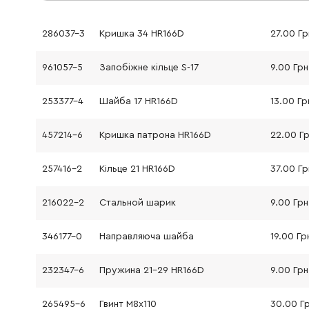
286037-3
Кришка 34 HR166D
27.00 Гр
961057-5
Запобіжне кільце S-17
9.00 Грн
253377-4
Шайба 17 HR166D
13.00 Гр
457214-6
Кришка патрона HR166D
22.00 Г
257416-2
Кільце 21 HR166D
37.00 Гр
216022-2
Стальной шарик
9.00 Грн
346177-0
Направляюча шайба
19.00 Гр
232347-6
Пружина 21-29 HR166D
9.00 Грн
265495-6
Гвинт М8х110
30.00 Г