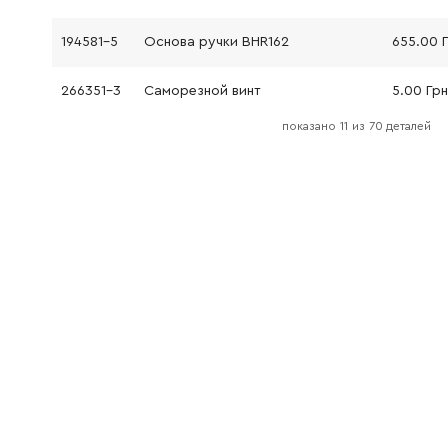
194581-5
Основа ручки BHR162
655.00 
266351-3
Саморезной винт
5.00 Гр
показано
11
из
70 деталей
213278-8
Кольцо круглого сечения
19.00 Гр
161568-2
Фіксатор HR166D
32.00 Г
232344-2
Пружина 3 HR166D
9.00 Грн
161569-0
Важіль премикання HR166D
100.00 
158057-6
Боковая ручка
0.00 Гр
457356-6
Пластина HR1840 HR1841F
12.00 Гр
961135-1
Запобіжне кільце
0.00 Гр