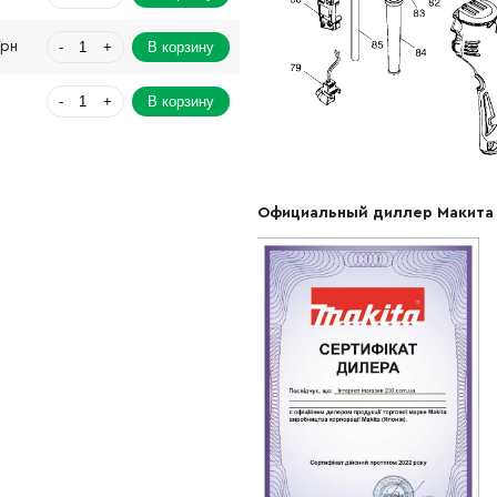
-
+
В корзину
Грн
-
+
В корзину
н
-
+
В корзину
н
-
+
В корзину
рн
Официальный диллер Макита
-
+
В корзину
-
+
В корзину
Грн
-
+
В корзину
н
-
+
В корзину
н
-
+
н
Нет в наличии