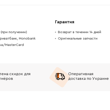
-
+
В корзину
рн
-
+
В корзину
н
Гарантия
-
+
В корзину
рн
(при получении)
Возврат в течении 14 дней
Приватбанк, Monobank
Оригинальные запчасти
-
+
В корзину
н
isa/MasterCard
-
+
В корзину
рн
-
+
В корзину
рн
тема скидок для
Оперативная
тнёров
доставка по Украине
-
+
В корзину
рн
-
+
В корзину
-
+
В корзину
рн