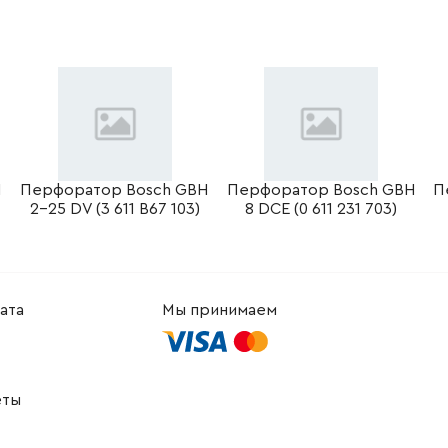
-
+
В корзину
-
+
В корзину
-
+
В корзину
н
-
+
В корзину
н
H
Перфоратор Bosch GBH
Перфоратор Bosch GBH
П
2-25 DV (3 611 B67 103)
8 DCE (0 611 231 703)
-
+
В корзину
н
-
+
В корзину
н
ата
Мы принимаем
-
+
В корзину
рн
-
+
В корзину
рн
еты
-
+
В корзину
Грн