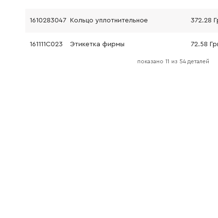
1610283047
Кольцо уплотнительное
372.28 Г
161111C023
Этикетка фирмы
72.58 Гр
показано
11
из
54 деталей
161111C025
Этикетка фирмы
72.58 Гр
161111C02G
Этикетка с указаниями
84.68 Гр
1600A001HK
Опорное кольцо
61.16 Грн
1600A001FP
Ведущая шестеренка
292.32 
16170006A5
Поршень ударный
865.45 
1612026151
Закрутка
315.64 Г
1610591055
Кольцо воздуховод
72.58 Гр