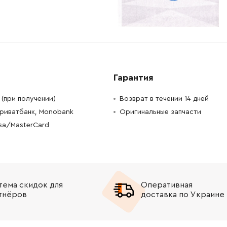
-
+
В корзину
рн
-
+
В корзину
н
-
+
В корзину
н
Гарантия
-
+
рн
Нет в наличии
(при получении)
Возврат в течении 14 дней
Приватбанк, Monobank
Оригинальные запчасти
-
+
В корзину
н
isa/MasterCard
-
+
В корзину
н
-
+
В корзину
н
тема скидок для
Оперативная
-
+
В корзину
н
тнёров
доставка по Украине
-
+
В корзину
н