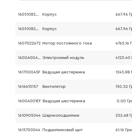
16051082G8
Корпус
667.96 Г
16051082G8
Корпус
667.96 Г
1607022672
Мотор постоянного тока
4765.16 
1600A00A4B
Электронный модуль
4123.40 
1617000A5F
Ведущая шестеренка
1245.88 
1616610157
Вентилятор
150.52 Г
1600A001EF
Ведущая шестеренка
0.00 Гр
1610905044
Шарикоподшипник
252.68 
1615700044
Подшипниковый щит
61.16 Грн