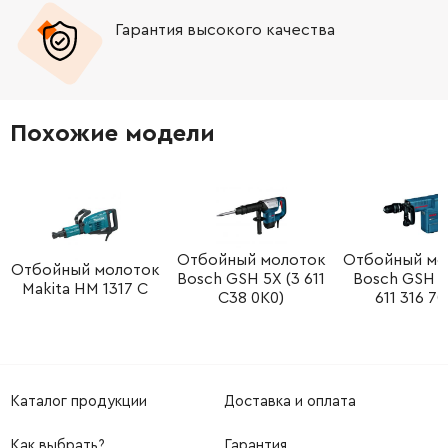
Гарантия высокого качества
-
+
213656-2
19.00 Грн
-
+
151579-5
215.00 Грн
Похожие модели
-
+
266034-5
9.00 Грн
-
+
961052-5
9.00 Грн
-
+
Отбойный молоток
Отбойный мо
211129-9
201.00 Грн
Отбойный молоток
Bosch GSH 5X (3 611
Bosch GSH 11
Makita HM 1317 C
C38 0K0)
611 316 70
-
+
251304-5
10.00 Грн
-
+
518626-9
3267.00 Грн
Каталог продукции
Доставка и оплата
-
+
416730-7
72.00 Грн
Как выбрать?
Гарантия