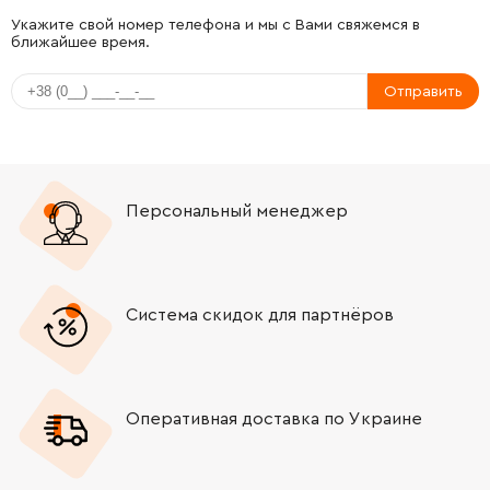
-
+
416727-6
62.00 Грн
Укажите свой номер телефона и мы с Вами свяжемся в
ближайшее время.
-
+
323826-6
678.00 Грн
Отправить
-
+
962151-6
19.00 Грн
-
+
211232-6
232.00 Грн
Персональный менеджер
-
+
151543-6
3104.00 Грн
-
+
266021-4
19.00 Грн
Система скидок для партнёров
-
+
213219-4
100.00 Грн
Оперативная доставка по Украине
-
+
226779-7
1156.00 Грн
-
+
211066-7
144.00 Грн