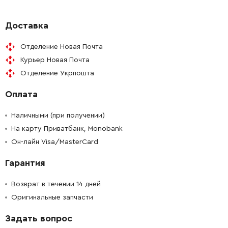
-
+
213227-5
41.00 Грн
Доставка
Отделение Новая Почта
-
+
213227-5
41.00 Грн
Курьер Новая Почта
Отделение Укрпошта
-
+
256123-4
52.00 Грн
Оплата
-
+
416726-8
111.00 Грн
Наличными (при получении)
-
+
На карту Приватбанк, Monobank
267129-7
21.00 Грн
Он-лайн Visa/MasterCard
-
+
213560-5
52.00 Грн
Гарантия
-
+
266034-5
9.00 Грн
Возврат в течении 14 дней
Оригинальные запчасти
-
+
213656-2
19.00 Грн
Задать вопрос