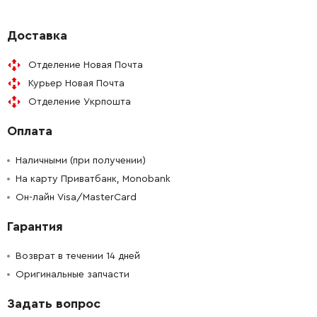
-
+
634373-5
1570.00 Грн
Доставка
Отделение Новая Почта
-
+
632503-2
205.00 Грн
Курьер Новая Почта
Отделение Укрпошта
-
+
266029-8
19.00 Грн
Оплата
-
+
272230-5
52.00 Грн
Наличными (при получении)
-
+
На карту Приватбанк, Monobank
231955-0
19.00 Грн
Он-лайн Visa/MasterCard
-
+
252141-0
102.00 Грн
Гарантия
-
+
266041-8
19.00 Грн
Возврат в течении 14 дней
Оригинальные запчасти
-
+
182675-8
461.00 Грн
Задать вопрос