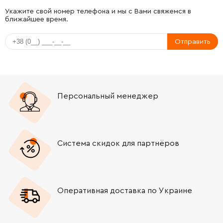
-
+
415439-8
53.00 Грн
Укажите свой номер телефона и мы с Вами свяжемся в
ближайшее время.
-
+
651922-3
480.00 Грн
Отправить
-
+
231230-4
19.00 Грн
-
+
415440-3
41.00 Грн
Персональный менеджер
-
+
265995-6
9.00 Грн
-
+
687053-2
18.00 Грн
Система скидок для партнёров
-
+
645190-8
22.00 Грн
Оперативная доставка по Украине
-
+
665383-1
353.00 Грн
-
+
262511-5
19.00 Грн