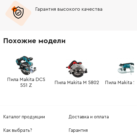
Гарантия высокого качества
-
+
182675-8
461.00 Грн
-
+
331432-3
57.00 Грн
Похожие модели
-
+
941201-0
9.00 Грн
-
+
252624-0
65.00 Грн
-
+
Пила Makita DCS
941151-9
9.00 Грн
Пила Makita M 5802
Пила Makita 2
551 Z
-
+
951204-6
19.00 Грн
-
+
921332-1
12.00 Грн
Каталог продукции
Доставка и оплата
-
+
316578-6
579.00 Грн
Как выбрать?
Гарантия