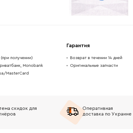
-
+
В корзину
н
-
+
В корзину
н
-
+
В корзину
рн
Гарантия
-
+
В корзину
рн
(при получении)
Возврат в течении 14 дней
Приватбанк, Monobank
Оригинальные запчасти
-
+
В корзину
Грн
isa/MasterCard
-
+
В корзину
рн
-
+
В корзину
рн
тема скидок для
Оперативная
-
+
В корзину
Грн
тнёров
доставка по Украине
-
+
н
Нет в наличии