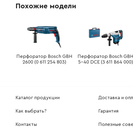
Похожие модели
1617000525
Щетка угольная (комплект 2 шт)
181.58 Г
1615430001
Смазка 225 мл
845.38 
1615430002
Смазка 225 мл
1708.22 
1615430020
Смазка 225 мл
667.96 Г
Перфоратор Bosch GBH
Перфоратор Bosch GB
2600 (0 611 254 803)
5-40 DCE (3 611 B64 000
1615430019
Смазка 1000 мл
Каталог продукции
Доставка и опл
Как выбрать?
Гарантия
Контакты
Полезные сов