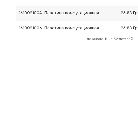
1610021004
Пластина коммутационная
26.88 Гр
1610021006
Пластина коммутационная
26.88 Гр
показано
11
из
32 деталей
1610021005
Пластина коммутационная
26.88 Гр
1613023005
Направляющая штанга
45.70 Гр
1610210070
Кольцо уплотнительное 14x3 мм
72.58 Гр
2603490023
Винт с головкой TORX 4x20 мм
26.88 Г
1619P09645
Винт с головкой torx
26.88 Гр
1619P00220
Винт с головкой TORX 3x10 мм
26.88 Гр
1619P00219
Винт самонарезающий
26.88 Гр