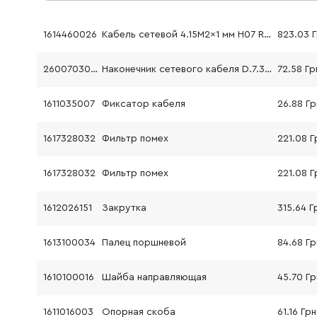
1614460026
Кабель сетевой 4.15M2x1 мм H07 RN-F (EU)
823.03 
2600703018
Наконечник сетевого кабеля D.7.3-D.8.6x76 мм
72.58 Гр
1611035007
Фиксатор кабеля
26.88 Гр
1617328032
Фильтр помех
221.08 Г
1617328032
Фильтр помех
221.08 Г
1612026151
Закрутка
315.64 Г
1613100034
Палец поршневой
84.68 Гр
1610100016
Шайба направляющая
45.70 Гр
1611016003
Опорная скоба
61.16 Грн