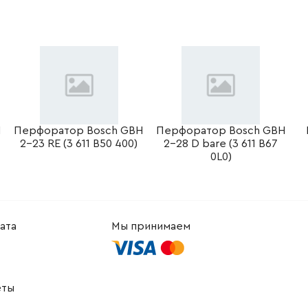
-
+
В корзину
рн
-
+
В корзину
Грн
-
+
В корзину
Грн
-
+
В корзину
рн
H
Перфоратор Bosch GBH
Перфоратор Bosch GBH
)
2-23 RE (3 611 B50 400)
2-28 D bare (3 611 B67
-
+
В корзину
2294.88 Грн
0L0)
ата
Мы принимаем
еты