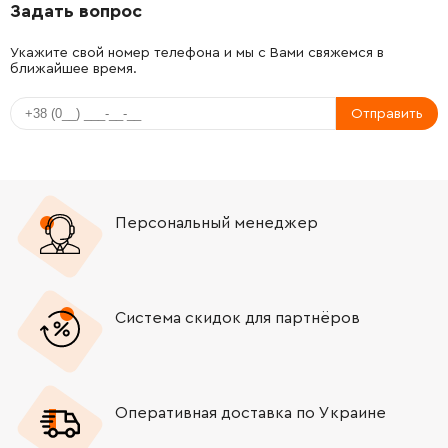
Задать вопрос
-
+
16170006BS
2194.18 Грн
Укажите свой номер телефона и мы с Вами свяжемся в
ближайшее время.
-
+
160343508E
26.88 Грн
Отправить
-
+
1614460026
823.03 Грн
-
+
160111A3H5
72.58 Грн
Персональный менеджер
-
+
1607000485
1461.09 Грн
-
+
16170006BT
1370.20 Грн
Система скидок для партнёров
-
+
16170006BU
2603.15 Грн
Оперативная доставка по Украине
-
+
16170006BW
1286.30 Грн