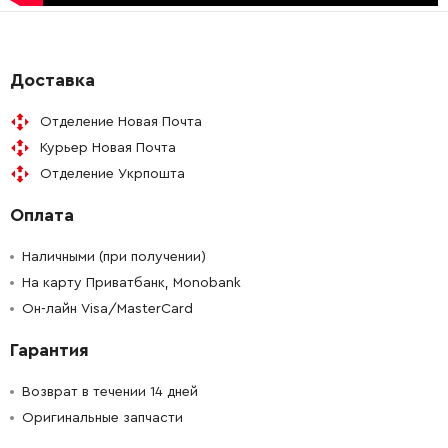
-
+
1613435042
26.88 Грн
-
+
1613435043
26.88 Грн
Доставка
Отделение Новая Почта
-
+
1614601046
45.70 Грн
Курьер Новая Почта
Отделение Укрпошта
-
+
1614643027
45.70 Грн
Оплата
-
+
1610590024
61.16 Грн
Наличными (при получении)
-
+
На карту Приватбанк, Monobank
160202508X
588.00 Грн
Он-лайн Visa/MasterCard
-
+
16170006BV
3186.91 Грн
Гарантия
-
+
16170006BY
1370.20 Грн
Возврат в течении 14 дней
Оригинальные запчасти
-
+
1613001009
106.18 Грн