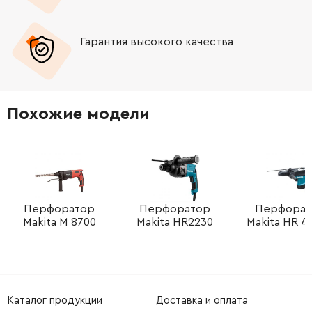
-
+
1617000895
1866.67 Грн
Гарантия высокого качества
-
+
16170006A7
1359.27 Грн
-
+
16170006BX
2161.94 Грн
Похожие модели
-
+
1615820097
150.52 Грн
-
+
1617000V41
330.62 Грн
-
+
16170006BZ
189.50 Грн
Перфоратор
Перфоратор
Перфорат
Makita M 8700
Makita HR2230
Makita HR 4
-
+
1615438409
189.50 Грн
-
+
1615430001
845.38 Грн
Каталог продукции
Доставка и оплата