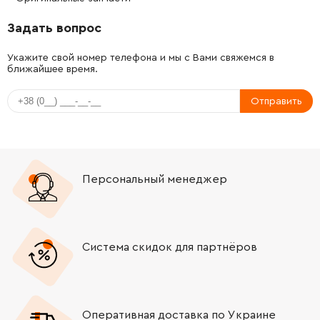
Задать вопрос
-
+
2911021267
106.18 Грн
Укажите свой номер телефона и мы с Вами свяжемся в
ближайшее время.
-
+
1613349017
0.00 Грн
Нет в наличии
Отправить
-
+
1613349017
0.00 Грн
Нет в наличии
-
+
1610290111
61.16 Грн
Персональный менеджер
-
+
1613120023
121.64 Грн
-
+
1600220029
84.68 Грн
Система скидок для партнёров
-
+
1610190073
26.88 Грн
-
+
1613300007
45.70 Грн
Оперативная доставка по Украине