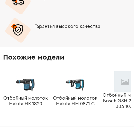
-
+
1613412001
45.70 Грн
-
+
1610300086
165.98 Грн
Гарантия высокого качества
-
+
1610910081
397.09 Грн
-
+
1610190080
372.28 Грн
Похожие модели
-
+
1613435040
61.16 Грн
-
+
1613435040
61.16 Грн
Отбойный мо
Отбойный молоток
Отбойный молоток
Bosch GSH 27 
-
+
1613435040
61.16 Грн
Makita HK 1820
Makita HM 0871 C
304 103)
-
+
1613435040
61.16 Грн