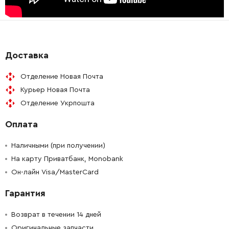
-
+
1600A019Z4
84.68 Грн
-
+
1600A0014J
165.98 Грн
Доставка
-
+
1616317090
2228.12 Грн
Отделение Новая Почта
-
+
Курьер Новая Почта
1616317090
2228.12 Грн
Отделение Укрпошта
-
+
1607233458
0.00 Грн
Нет в наличии
Оплата
-
+
1607233458
0.00 Грн
Нет в наличии
Наличными (при получении)
На карту Приватбанк, Monobank
-
+
Он-лайн Visa/MasterCard
1602025081
667.96 Грн
Гарантия
-
+
1600A008BL
72.58 Грн
Возврат в течении 14 дней
-
+
1600A008BL
72.58 Грн
Оригинальные запчасти