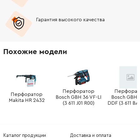
-
+
1610102056
84.68 Грн
Гарантия высокого качества
-
+
1610210173
61.16 Грн
-
+
1610102059
72.58 Грн
Похожие модели
-
+
1610210160
106.18 Грн
-
+
1613300008
72.58 Грн
-
+
1613435009
45.70 Грн
Перфоратор
Перфорат
Перфоратор
Bosch GBH 36 VF-LI
Bosch GBH 
Makita HR 2432
(3 611 J01 R00)
DDF (3 611 BA
-
+
1610311017
189.50 Грн
-
+
1610913029
121.64 Грн
Каталог продукции
Доставка и оплата
-
+
1619P10303
150.52 Грн