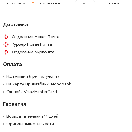
-
+
2603490023
26.88 Грн
Нет в наличии
-
+
1600502011
72.58 Грн
Доставка
-
+
2600910001
121.64 Грн
Отделение Новая Почта
Курьер Новая Почта
-
+
1900905041
413.96 Грн
Отделение Укрпошта
Оплата
-
+
2600100099
61.16 Грн
Наличными (при получении)
-
+
1606625026
0.00 Грн
Нет в наличии
На карту Приватбанк, Monobank
Он-лайн Visa/MasterCard
-
+
1604736005
221.08 Грн
Гарантия
-
+
2916021013
45.70 Грн
Возврат в течении 14 дней
Оригинальные запчасти
-
+
1600206024
45.70 Грн