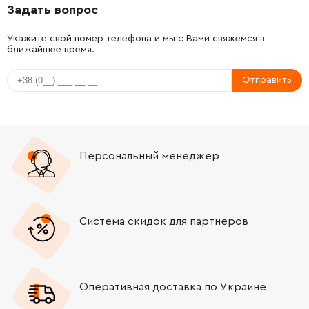
Задать вопрос
-
+
2603342010
72.58 Грн
Укажите свой номер телефона и мы с Вами свяжемся в
ближайшее время.
-
+
1600206024
45.70 Грн
Отправить
-
+
1605510150
121.64 Грн
-
+
2604630002
45.70 Грн
Персональный менеджер
-
+
2603339005
84.68 Грн
-
+
1608005003
0.00 Грн
Нет в наличии
Система скидок для партнёров
-
+
2606625908
1370.20 Грн
-
+
1603521027
292.32 Грн
Оперативная доставка по Украине