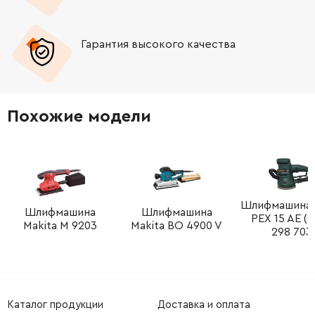
-
+
1601098005
0.00 Грн
Нет в наличии
Гарантия высокого качества
-
+
2603410045
61.16 Грн
-
+
1605500122
165.98 Грн
Похожие модели
-
+
2910011170
45.70 Грн
-
+
1900301018
0.00 Грн
Нет в наличии
-
+
1605807013
252.68 Грн
Шлифмашина 
Шлифмашина
Шлифмашина
PEX 15 AE (0
Makita M 9203
Makita BO 4900 V
298 703
-
+
1602098006
72.58 Грн
-
+
1604619017
61.16 Грн
Каталог продукции
Доставка и оплата
-
+
2917030110
72.58 Грн