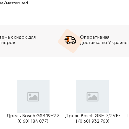
isa/MasterCard
-
+
В корзину
н
-
+
В корзину
н
тема скидок для
Оперативная
-
+
В корзину
рн
тнёров
доставка по Украине
-
+
В корзину
рн
-
+
В корзину
Грн
-
+
В корзину
рн
-
+
В корзину
рн
-
+
В корзину
Дрель Bosch GSB 19-2 S
Дрель Bosch GBM 7,2 VE-
(0 601 184 077)
1 (0 601 932 760)
-
+
В корзину
Грн