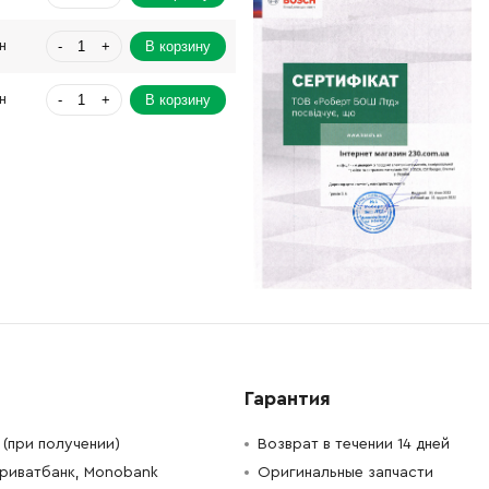
-
+
В корзину
н
-
+
В корзину
н
-
+
В корзину
н
-
+
В корзину
н
-
+
В корзину
н
-
+
В корзину
н
-
+
В корзину
н
Гарантия
-
+
В корзину
н
(при получении)
Возврат в течении 14 дней
Приватбанк, Monobank
Оригинальные запчасти
-
+
В корзину
н