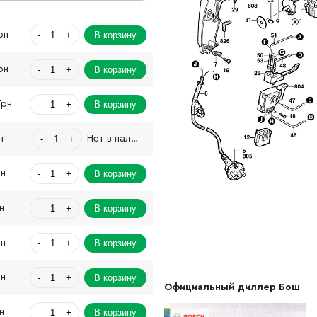
-
+
В корзину
рн
-
+
В корзину
рн
-
+
В корзину
Грн
-
+
н
Нет в наличии
-
+
В корзину
рн
-
+
В корзину
н
-
+
В корзину
рн
-
+
В корзину
рн
Официальный диллер Бош
-
+
В корзину
н