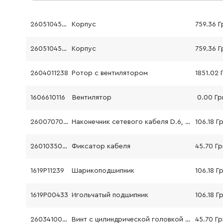
2605104553
Корпус
759.36 Г
2605104553
Корпус
759.36 Г
2604011238
Ротор с вентилятором
1851.02 
1606610116
Вентилятор
0.00 Гр
2600707059
Наконечник сетевого кабеля D.6, 9 мм
106.18 Г
2601035001
Фиксатор кабеля
45.70 Гр
1619P11239
Шарикоподшипник
106.18 Г
1619P00433
Игольчатый подшипник
106.18 Г
2603410001
Винт с цилиндрической головкой M3x6.5-4.8
45.70 Гр