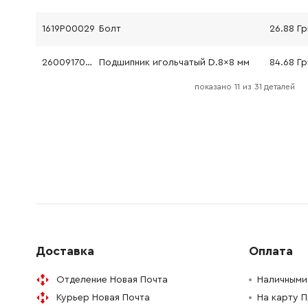
1619P00029
Болт
26.88 Гр
2600917003
Подшипник игольчатый D.8x8 мм
84.68 Гр
показано
11
из
31 деталей
1900210000
Кольцо уплотнительное
45.70 Гр
2601990000
Делительный диск
26.88 Гр
2600100034
Опорная шайба
26.88 Гр
2600025005
Нажимная пластина
26.88 Гр
1903230011
Шарик G28 DIN 5401-6
72.58 Гр
Доставка
Оплата
2601290014
Тарельчатая пружина
26.88 Гр
Отделение Новая Почта
Наличными 
Курьер Новая Почта
На карту 
2604448034
Кабель соединительный L.88 мм (белый)
45.70 Гр