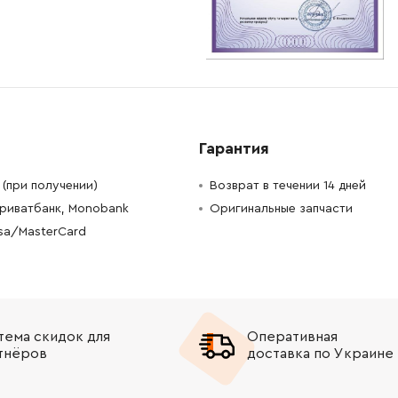
-
+
В корзину
рн
-
+
В корзину
н
-
+
В корзину
н
Гарантия
-
+
В корзину
Грн
(при получении)
Возврат в течении 14 дней
-
+
В корзину
Грн
Приватбанк, Monobank
Оригинальные запчасти
isa/MasterCard
-
+
В корзину
 Грн
-
+
В корзину
н
-
+
В корзину
Грн
тема скидок для
Оперативная
тнёров
доставка по Украине
-
+
В корзину
рн