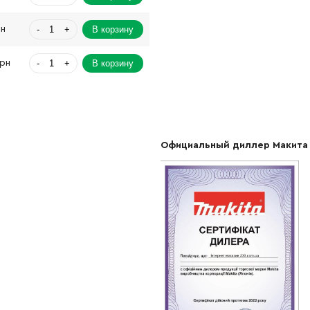
-
+
В корзину
рн
-
+
В корзину
Грн
-
+
В корзину
-
+
В корзину
н
Официальный диллер Макита
-
+
В корзину
н
-
+
В корзину
рн
-
+
В корзину
н
-
+
В корзину
2680.00 Грн
-
+
В корзину
н