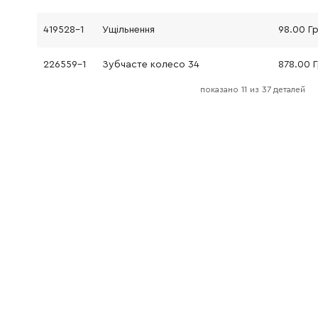
419528-1
Ущільнення
98.00 Г
226559-1
Зубчасте колесо 34
878.00 
показано
11
из
37 деталей
961055-9
Запобіжне кільце S-15
9.00 Грн
256180-2
Штифт 3
19.00 Гр
151965-0
Бічна ручка для 6300-4/6013BR/6300NB/6016/DP4700
0.00 Гр
211031-6
Шарикопідшипник 608LLB
93.00 Г
241850-6
Вентилятор 60
67.00 Гр
513664-6
Якір у зборі 240 В
681644-1
Ізоляційна прокладка
19.00 Гр