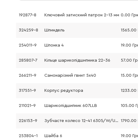
192877-8
Ключовий затискний патрон 2-13 мм
0.00 Гр
324259-8
Шпиндель
1565.00
254011-9
Шпонка 4
19.00 Гр
285807-7
Кільце шарикопідшипника 22-36
57.00 Гр
266211-9
Самонарізний гвинт 5x40
15.00 Гр
317551-9
Корпус редуктора
1233.00
211021-9
Шарикопідшипник 607LLB
105.00 
226153-9
Зубчасте колесо 12-41 6305/W/UT1305
1790.00
253804-1
Шайба 6
19.00 Гр