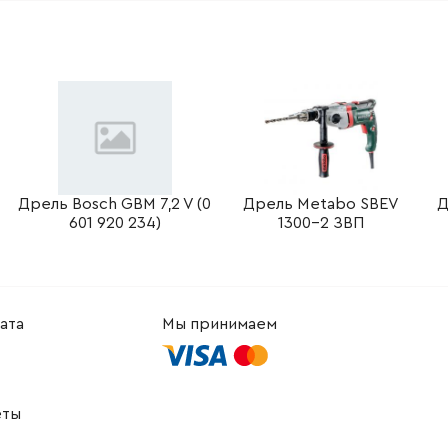
-
+
В корзину
Грн
-
+
В корзину
Грн
-
+
В корзину
-
+
В корзину
рн
Дрель Bosch GBM 7,2 V (0
Дрель Metabo SBEV
Д
601 920 234)
1300-2 ЗВП
-
+
В корзину
-
+
В корзину
н
-
+
В корзину
н
ата
Мы принимаем
-
+
В корзину
Грн
еты
-
+
В корзину
рн