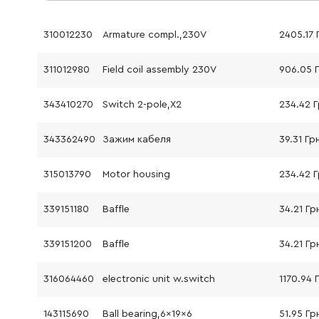
310012230
Armature compl.,230V
2405.17 
311012980
Field coil assembly 230V
906.05 
343410270
Switch 2-pole,X2
234.42 
343362490
Зажим кабеля
39.31 Гр
315013790
Motor housing
234.42 
339151180
Baffle
34.21 Гр
339151200
Baffle
34.21 Гр
316064460
electronic unit w.switch
1170.94 
143115690
Ball bearing,6x19x6
51.95 Гр