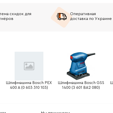
-
+
В корзину
н
тема скидок для
Оперативная
тнёров
доставка по Украине
-
+
В корзину
н
-
+
В корзину
Грн
-
+
В корзину
Грн
-
+
В корзину
Грн
-
+
В корзину
Грн
-
+
В корзину
 Грн
X
Шлифмашина Bosch PEX
Шлифмашина Bosch GSS
Ш
400 A (0 603 310 103)
1400 (3 601 BA2 080)
-
+
В корзину
н
-
+
В корзину
Грн
ата
Мы принимаем