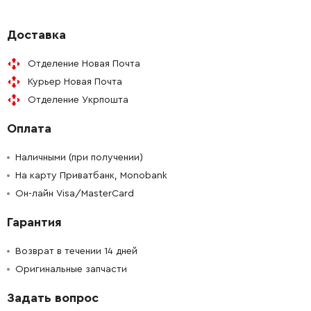
-
+
311009810
453.65 Грн
Доставка
Отделение Новая Почта
-
+
338053440
34.21 Грн
Курьер Новая Почта
Отделение Укрпошта
-
+
343084220
1438.31 Грн
Оплата
-
+
344095920
34.21 Грн
Наличными (при получении)
-
+
На карту Приватбанк, Monobank
143192430
39.31 Грн
Он-лайн Visa/MasterCard
-
+
341520230
34.21 Грн
Гарантия
-
+
315013250
297.79 Грн
Возврат в течении 14 дней
Оригинальные запчасти
-
+
316046950
192.62 Грн
Задать вопрос