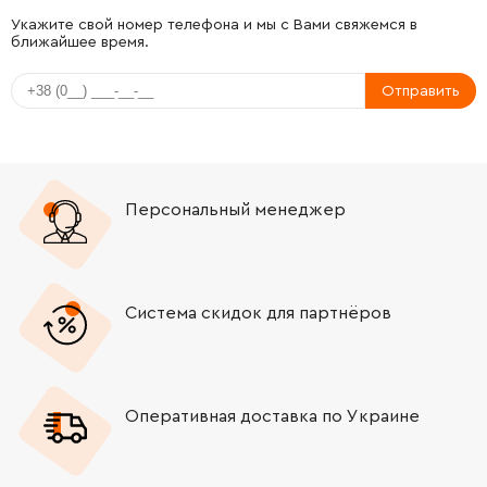
-
+
316051960
297.79 Грн
Укажите свой номер телефона и мы с Вами свяжемся в
ближайшее время.
-
+
343409250
329.51 Грн
Отправить
-
+
141116020
39.31 Грн
-
+
343398530
234.42 Грн
Персональный менеджер
-
+
343398530
234.42 Грн
-
+
344097580
34.21 Грн
Система скидок для партнёров
-
+
141117060
39.31 Грн
Оперативная доставка по Украине
-
+
343362490
39.31 Грн
-
+
343394300
39.31 Грн